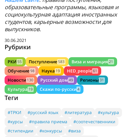
образовательные программы, языковая и
социокультурная адаптация иностранных
студентов, карьерные возможности для
выпускников.
30.06.2021
Рубрики
РКИ
Поступление
Виза и миграция
55
583
21
Обучение
Наука
HED_people
98
19
61
Новости
Русский дом
Регионы
130
49
31
Культура
Скажи по-русски
19
4
Теги
#ТРКИ
#русский язык
#литература
#культура
#курсы
#правила приема
#соотечественники
#стипендии
#конкурсы
#виза