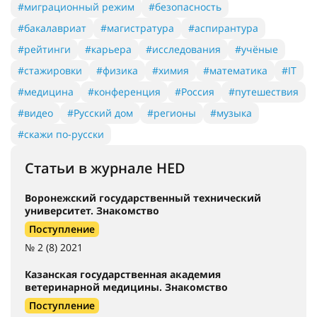
#миграционный режим
#безопасность
#бакалавриат
#магистратура
#аспирантура
#рейтинги
#карьера
#исследования
#учёные
#стажировки
#физика
#химия
#математика
#IT
#медицина
#конференция
#Россия
#путешествия
#видео
#Русский дом
#регионы
#музыка
#скажи по-русски
Статьи в журнале HED
Воронежский государственный технический
университет. Знакомство
Поступление
№ 2 (8) 2021
Казанская государственная академия
ветеринарной медицины. Знакомство
Поступление