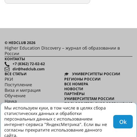
© HEDCLUB 2026
Higher Education Discovery – журнал об образовании в
России
КОНТАКТЫ
+7 (8362) 72-02-62
dir@hedclub.com
ВСЕ СТАТЬИ
УНИВЕРСИТЕТЫ РОССИИ
РКИ
РЕГИОНЫ РОССИИ
ВСЕ НОМЕРА
Поступление
НОВОСТИ
Виза и миграция
ПАРТНЁРЫ
Обучение
УНИВЕРСИТЕТАМ РОССИИ
Наука
ПОЛЬЗОВАТЕЛЬСКОЕ СОГЛАШЕНИЕ
HED_people
Мы используем куки, в том числе в целях сбора
КОНФИДЕНЦИАЛЬНОСТЬ
Русский дом
статистических данных и обработки
О HED
Регионы
персональных данных с использованием
Ok
Культура
интернет-сервиса "ЯндексМетрика". Если вы не
Скажи по-русски
согласны прекратите использование данного
сайта.