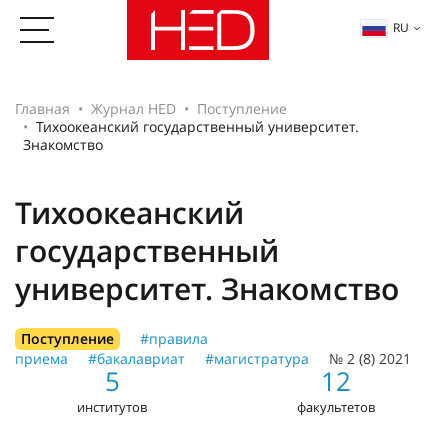
RU
Главная
Журнал HED
Поступление
Тихоокеанский государственный университет.
Знакомство
Тихоокеанский
государственный
университет. Знакомство
Поступление
#правила
приема
#бакалавриат
#магистратура
№ 2 (8) 2021
5
12
институтов
факультетов