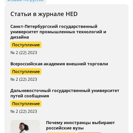
#стипендии
#конкурсы
#виза
#миграционный режим
#безопасность
#бакалавриат
#магистратура
#аспирантура
#рейтинги
#карьера
#исследования
#учёные
#стажировки
#физика
#химия
#математика
#IT
#медицина
#конференция
#Россия
#путешествия
#видео
#Русский дом
#регионы
#музыка
#скажи по-русски
Статьи в журнале HED
Санкт-Петербургский государственный
университет промышленных технологий и
дизайна
Поступление
№ 2 (22) 2023
Всероссийская академия внешней торговли