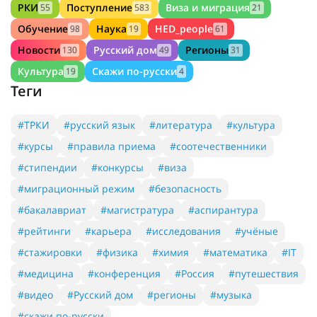
Предыдущее
Сл
30.03.2023
Рубрики
РКИ
Поступление
Виза и миграция
55
583
21
Обучение
Наука
HED_people
98
19
61
Новости
Русский дом
Регионы
130
49
31
Культура
Скажи по-русски
19
4
Теги
#ТРКИ
#русский язык
#литература
#культура
#курсы
#правила приема
#соотечественники