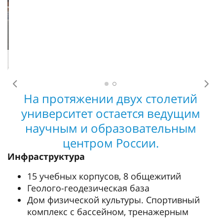
Команда учащихся Центра русского языка –
победитель квеста «Как в Петербурге» для
иностранных студентов
Предыдущее
Сл
На протяжении двух столетий
университет остается ведущим
научным и образовательным
центром России.
Инфраструктура
15 учебных корпусов, 8 общежитий
Геолого-геодезическая база
Дом физической культуры. Спортивный
комплекс с бассейном, тренажерным