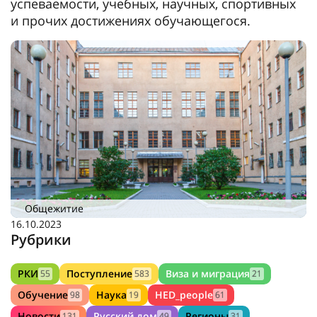
успеваемости, учебных, научных, спортивных
и прочих достижениях обучающегося.
Общежитие
16.10.2023
Рубрики
РКИ
Поступление
Виза и миграция
55
583
21
Обучение
Наука
HED_people
98
19
61
Новости
Русский дом
Регионы
131
49
31