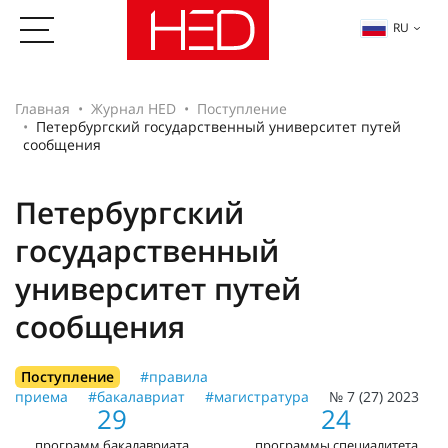
RU
Главная
Журнал HED
Поступление
Петербургский государственный университет путей
сообщения
Петербургский
государственный
университет путей
сообщения
Поступление
#правила
приема
#бакалавриат
#магистратура
№ 7 (27) 2023
29
24
программ бакалавриата
программы специалитета