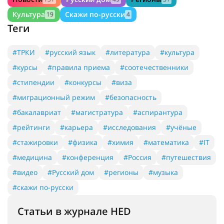
Культура
Скажи по-русски
19
4
Теги
#ТРКИ
#русский язык
#литература
#культура
#курсы
#правила приема
#соотечественники
#стипендии
#конкурсы
#виза
#миграционный режим
#безопасность
#бакалавриат
#магистратура
#аспирантура
#рейтинги
#карьера
#исследования
#учёные
#стажировки
#физика
#химия
#математика
#IT
#медицина
#конференция
#Россия
#путешествия
#видео
#Русский дом
#регионы
#музыка
#скажи по-русски
Статьи в журнале HED