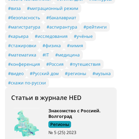
#виза
#миграционный режим
#безопасность
#бакалавриат
#магистратура
#аспирантура
#рейтинги
#карьера
#исследования
#учёные
#стажировки
#физика
#химия
#математика
#IT
#медицина
#конференция
#Россия
#путешествия
#видео
#Русский дом
#регионы
#музыка
#скажи по-русски
Статьи в журнале HED
Знакомство с Россией.
Волгоград
Регионы
№ 5 (25) 2023