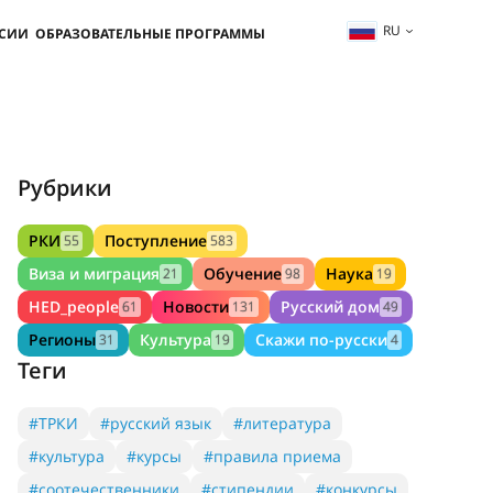
RU
ССИИ
ОБРАЗОВАТЕЛЬНЫЕ ПРОГРАММЫ
Рубрики
РКИ
Поступление
55
583
Виза и миграция
Обучение
Наука
21
98
19
HED_people
Новости
Русский дом
61
131
49
Регионы
Культура
Скажи по-русски
31
19
4
Теги
#ТРКИ
#русский язык
#литература
#культура
#курсы
#правила приема
#соотечественники
#стипендии
#конкурсы