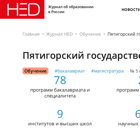
Журнал об образовании
НОВОСТ
в России
Главная
Журнал HED
Обучение
Пятигорский г
Пятигорский государст
Обучение
#бакалавриат
#магистратура
№ 5 
78
программ бакалавриата и
программ
специалитета
9
институтов и высших школ
научных