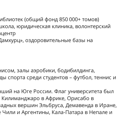
иблиотек (общий фонд 850 000+ томов)
-школа, юридическая клиника, волонтерский
ацентр
Дамхурц», оздоровительные базы на
исом, залы аэробики, бодибилдинга,
 спорта среди студентов – футбол, теннис и
чший на Юге России. Флаг университета был
, Килиманджаро в Африке, Орисабо в
падных вершин Эльбруса, Демавенда в Иране,
е Чили и Аргентины, Кала-Патара в Непале и