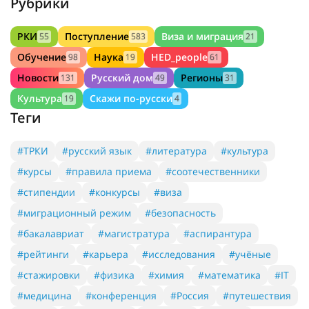
Рубрики
РКИ
Поступление
Виза и миграция
55
583
21
Обучение
Наука
HED_people
98
19
61
Новости
Русский дом
Регионы
131
49
31
Культура
Скажи по-русски
19
4
Теги
#ТРКИ
#русский язык
#литература
#культура
#курсы
#правила приема
#соотечественники
#стипендии
#конкурсы
#виза
#миграционный режим
#безопасность
#бакалавриат
#магистратура
#аспирантура
#рейтинги
#карьера
#исследования
#учёные
#стажировки
#физика
#химия
#математика
#IT
#медицина
#конференция
#Россия
#путешествия