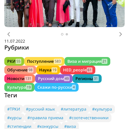
Предыдущее
Сл
11.07.2022
Рубрики
РКИ
Поступление
Виза и миграция
55
583
21
Обучение
Наука
HED_people
98
19
61
Новости
Русский дом
Регионы
131
49
31
Культура
Скажи по-русски
19
4
Теги
#ТРКИ
#русский язык
#литература
#культура
#курсы
#правила приема
#соотечественники
#стипендии
#конкурсы
#виза