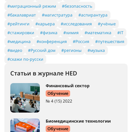
#миграционный режим
#безопасность
#бакалавриат
#магистратура
#аспирантура
#рейтинги
#карьера
#исследования
#учёные
#стажировки
#физика
#химия
#математика
#IT
#медицина
#конференция
#Россия
#путешествия
#видео
#Русский дом
#регионы
#музыка
#скажи по-русски
Статьи в журнале HED
Финансовый сектор
Обучение
№ 4 (15) 2022
Биомедицинские технологии
Обучение