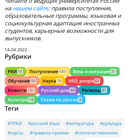
Читайте о ведущих университетах России
на
нашем сайте
: правила поступления,
образовательные программы, языковая и
социокультурная адаптация иностранных
студентов, карьерные возможности для
выпускников.
14.04.2022
Рубрики
РКИ
Поступление
Виза и миграция
55
583
21
Обучение
Наука
HED_people
98
19
61
Новости
Русский дом
Регионы
131
49
31
Культура
Скажи по-русски
19
4
Теги
#ТРКИ
#русский язык
#литература
#культура
#курсы
#правила приема
#соотечественники