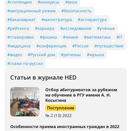
#стипендии
#конкурсы
#виза
#миграционный режим
#безопасность
#бакалавриат
#магистратура
#аспирантура
#рейтинги
#карьера
#исследования
#учёные
#стажировки
#физика
#химия
#математика
#IT
#медицина
#конференция
#Россия
#путешествия
#видео
#Русский дом
#регионы
#музыка
#скажи по-русски
Статьи в журнале HED
Отбор абитуриентов за рубежом
на обучение в РГУ имени А. Н.
Косыгина
Поступление
№ 2 (13) 2022
Особенности приема иностранных граждан в 2022