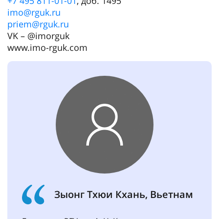
+7 495 811-01-01
, доб. 1495
imo@rguk.ru
priem@rguk.ru
VK – @imorguk
www.imo-rguk.com
Зыонг Тхюи Кхань, Вьетнам