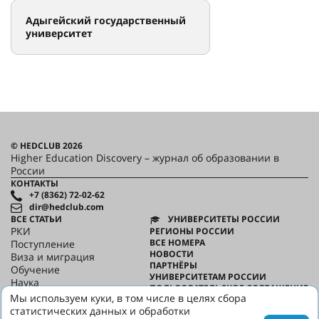
Адыгейский государственный
университет
© HEDCLUB 2026
Higher Education Discovery – журнал об образовании в
России
КОНТАКТЫ
+7 (8362) 72-02-62
dir@hedclub.com
ВСЕ СТАТЬИ
УНИВЕРСИТЕТЫ РОССИИ
РКИ
РЕГИОНЫ РОССИИ
ВСЕ НОМЕРА
Поступление
НОВОСТИ
Виза и миграция
ПАРТНЁРЫ
Обучение
УНИВЕРСИТЕТАМ РОССИИ
Наука
ПОЛЬЗОВАТЕЛЬСКОЕ СОГЛАШЕНИЕ
HED_people
Мы используем куки, в том числе в целях сбора
КОНФИДЕНЦИАЛЬНОСТЬ
Русский дом
статистических данных и обработки
О HED