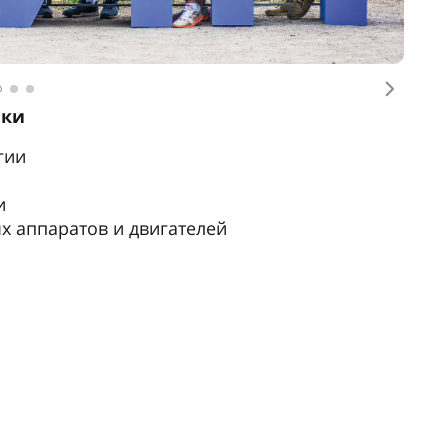
ыку как иностранному
ей по вопросам поступления и обучения
ов по русскому языку для поступления в вуз
м миграционного режима
и
ба Ибрагим, Кот-д'Ивуар
в Санкт-Петербургском государственном
ете аэрокосмического приборостроения
им опытом в моей университетской