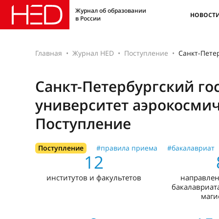
Журнал об образовании
НОВОСТ
в России
Главная
Журнал HED
Поступление
Санкт-Пете
Санкт-Петербургский го
университет аэрокосмич
Поступление
Поступление
#правила приема
#бакалавриат
12
институтов и факультетов
направлен
бакалавриата
маги