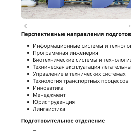
Практические занятия по русскому яз
Базовый курс
Продвинутый курс
Консультация студентов и их родител
Тестирование иностранных абитуриент
Консультация студентов по вопроса
Начальник отдела довузовской подготовк
Елена Владимировна Белич
+7 812 312-25-77
belich@hf-guap.ru
Ка
Обучение 
университ
было лучш