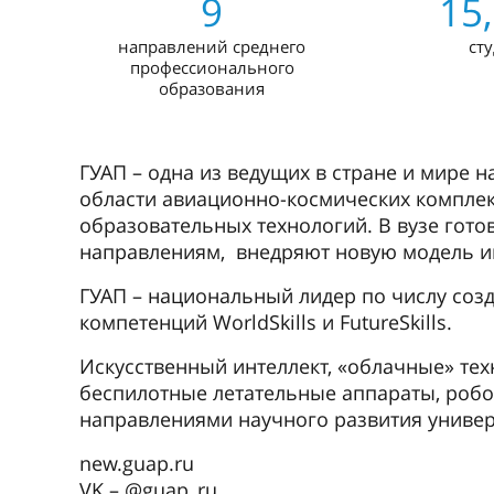
9
15
направлений среднего
ст
профессионального
образования
ГУАП – одна из ведущих в стране и мире 
области авиационно-космических комплек
образовательных технологий. В вузе гот
направлениям, внедряют новую модель и
ГУАП – национальный лидер по числу соз
компетенций WorldSkills и FutureSkills.
Искусственный интеллект, «облачные» тех
беспилотные летательные аппараты, роб
направлениями научного развития универ
new.guap.ru
VK – @guap_ru