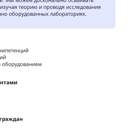
е. Мы можем досконально осваивать
 изучая теорию и проводя исследования
нно оборудованных лабораториях.
омпетенций
тий
 оборудованием
ентами
 граждан