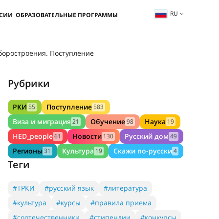
RU
ССИИ
ОБРАЗОВАТЕЛЬНЫЕ ПРОГРАММЫ
боростроения. Поступление
Рубрики
РКИ
Поступление
55
583
Виза и миграция
Обучение
Наука
21
98
19
HED_people
Новости
Русский дом
61
130
49
Регионы
Культура
Скажи по-русски
31
19
4
Теги
#ТРКИ
#русский язык
#литература
#культура
#курсы
#правила приема
#соотечественники
#стипендии
#конкурсы