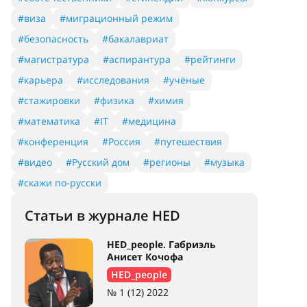
#виза
#миграционный режим
#безопасность
#бакалавриат
#магистратура
#аспирантура
#рейтинги
#карьера
#исследования
#учёные
#стажировки
#физика
#химия
#математика
#IT
#медицина
#конференция
#Россия
#путешествия
#видео
#Русский дом
#регионы
#музыка
#скажи по-русски
Статьи в журнале HED
HED_people. Габриэль
Анисет Кочофа
HED_people
№ 1 (12) 2022