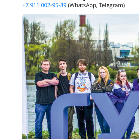
+7 911 002-95-89
(WhatsApp, Telegram)
Предыдущее
Перспективные направления подгото
Информационные системы и техноло
Программная инженерия
Биотехнические системы и технологи
Техническая эксплуатация летательны
Управление в технических системах
Технология транспортных процессов
Инноватика
Менеджмент
Юриспруденция
Лингвистика
Подготовительное отделение