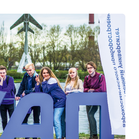
Следу
вки
гии
и
х аппаратов и двигателей