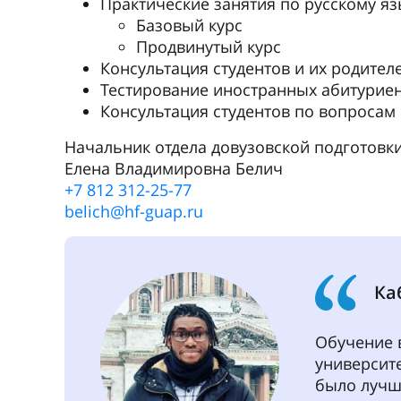
жизни. Я п
техническ
электроси
комплексо
После око
Националь
Франции (
Европе, гд
инженера 
авионика.
Учеба в ГУ
необходим
междунаро
руководств
Для успеха
Я рекомен
всем, кто 