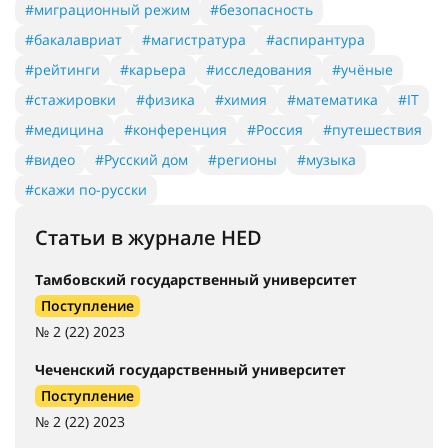
#миграционный режим
#безопасность
#бакалавриат
#магистратура
#аспирантура
#рейтинги
#карьера
#исследования
#учёные
#стажировки
#физика
#химия
#математика
#IT
#медицина
#конференция
#Россия
#путешествия
#видео
#Русский дом
#регионы
#музыка
#скажи по-русски
Статьи в журнале HED
Тамбовский государственный университет
Поступление
№ 2 (22) 2023
Чеченский государственный университет
Поступление
№ 2 (22) 2023