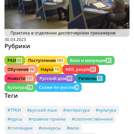
Практика в отделении диспетчерских тренажеров
30.03.2023
Рубрики
РКИ
Поступление
Виза и миграция
55
583
21
Обучение
Наука
HED_people
98
19
61
Новости
Русский дом
Регионы
131
49
31
Культура
Скажи по-русски
19
4
Теги
#ТРКИ
#русский язык
#литература
#культура
#курсы
#правила приема
#соотечественники
#стипендии
#конкурсы
#виза