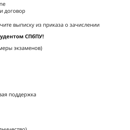
ne
и договор
чите выписку из приказа о зачислении
тудентом СПбПУ!
имеры экзаменов)
вая поддержка
дничество)