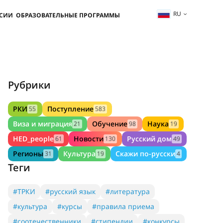
RU
ССИИ
ОБРАЗОВАТЕЛЬНЫЕ ПРОГРАММЫ
Рубрики
РКИ
Поступление
55
583
Виза и миграция
Обучение
Наука
21
98
19
HED_people
Новости
Русский дом
61
130
49
Регионы
Культура
Скажи по-русски
31
19
4
Теги
#ТРКИ
#русский язык
#литература
#культура
#курсы
#правила приема
#соотечественники
#стипендии
#конкурсы