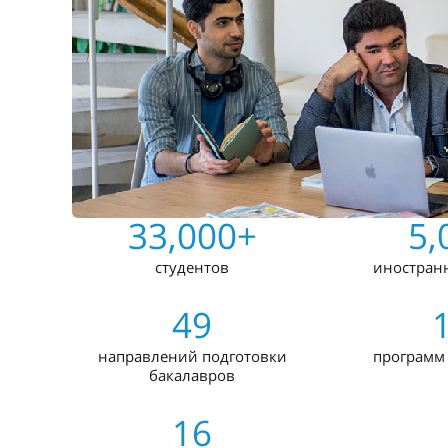
33,000+
5,
студентов
иностран
49
направлений подготовки
программ
бакалавров
16