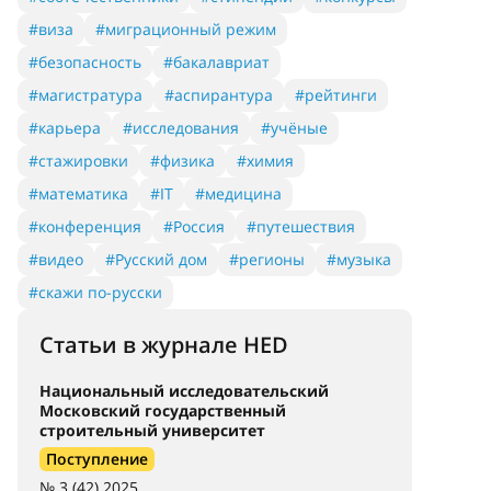
#виза
#миграционный режим
#безопасность
#бакалавриат
#магистратура
#аспирантура
#рейтинги
#карьера
#исследования
#учёные
#стажировки
#физика
#химия
#математика
#IT
#медицина
#конференция
#Россия
#путешествия
#видео
#Русский дом
#регионы
#музыка
#скажи по-русски
Статьи в журнале HED
Национальный исследовательский
Московский государственный
строительный университет
Поступление
№ 3 (42) 2025