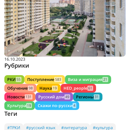
16.10.2023
Рубрики
РКИ
Поступление
Виза и миграция
55
583
21
Обучение
Наука
HED_people
98
19
61
Новости
Русский дом
Регионы
131
49
31
Культура
Скажи по-русски
19
4
Теги
#ТРКИ
#русский язык
#литература
#культура