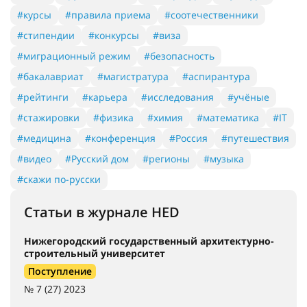
#курсы
#правила приема
#соотечественники
#стипендии
#конкурсы
#виза
#миграционный режим
#безопасность
#бакалавриат
#магистратура
#аспирантура
#рейтинги
#карьера
#исследования
#учёные
#стажировки
#физика
#химия
#математика
#IT
#медицина
#конференция
#Россия
#путешествия
#видео
#Русский дом
#регионы
#музыка
#скажи по-русски
Статьи в журнале HED
Нижегородский государственный архитектурно-
строительный университет
Поступление
№ 7 (27) 2023