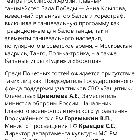
театра Российской Армии. Главный
танцмейстер Бала Победы — Анна Крылова,
известный организатор балов и хореограф,
включила в танцевальную программу как
традиционные для балов танцы, так и
элементы танцевального наследия,
популярного в советское время, – Московская
кадриль, Танго, Полька-тройка, – а также
бальные игры «Гудки» и «Воротца».
Среди Почетных гостей ожидается присутствие
таких лиц как: Председатель Государственного
фонда поддержки участников СВО «Защитники
Отечества»
Цивилева А.Е.
, Заместитель
министра обороны России, Начальник
Главного военно-политического управления
Вооружённых сил РФ
Горемыкин В.П.
,
Министр просвещения РФ
Кравцов С.С.
,
Директор департамента культуры МО РФ