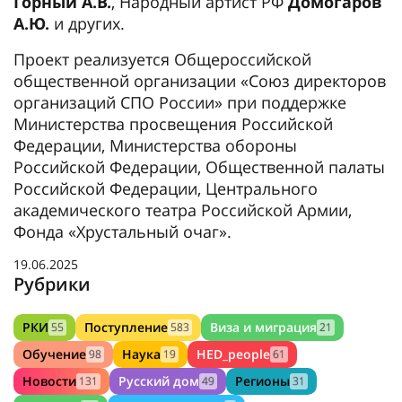
Горный А.В.
, Народный артист РФ
Домогаров
А.Ю.
и других.
Проект реализуется Общероссийской
общественной организации «Союз директоров
организаций СПО России» при поддержке
Министерства просвещения Российской
Федерации, Министерства обороны
Российской Федерации, Общественной палаты
Российской Федерации, Центрального
академического театра Российской Армии,
Фонда «Хрустальный очаг».
19.06.2025
Рубрики
РКИ
Поступление
Виза и миграция
55
583
21
Обучение
Наука
HED_people
98
19
61
Новости
Русский дом
Регионы
131
49
31