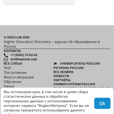
© HEDCLUB 2026
Higher Education Discovery – журнал об образовании в
России
КОНТАКТЫ
+7 (8362) 72-02-62
dir@hedclub.com
ВСЕ СТАТЬИ
УНИВЕРСИТЕТЫ РОССИИ
РКИ
РЕГИОНЫ РОССИИ
ВСЕ НОМЕРА
Поступление
НОВОСТИ
Виза и миграция
ПАРТНЁРЫ
Обучение
УНИВЕРСИТЕТАМ РОССИИ
Наука
ПОЛЬЗОВАТЕЛЬСКОЕ СОГЛАШЕНИЕ
HED_people
Мы используем куки, в том числе в целях сбора
КОНФИДЕНЦИАЛЬНОСТЬ
Русский дом
статистических данных и обработки
О HED
Регионы
персональных данных с использованием
Ok
Культура
интернет-сервиса "ЯндексМетрика". Если вы не
Скажи по-русски
согласны прекратите использование данного