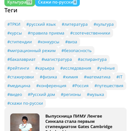
Культура
Скажи по-русски
19
4
Теги
#ТРКИ
#русский язык
#литература
#культура
#курсы
#правила приема
#соотечественники
#стипендии
#конкурсы
#виза
#миграционный режим
#безопасность
#бакалавриат
#магистратура
#аспирантура
#рейтинги
#карьера
#исследования
#учёные
#стажировки
#физика
#химия
#математика
#IT
#медицина
#конференция
#Россия
#путешествия
#видео
#Русский дом
#регионы
#музыка
#скажи по-русски
Выпускница ПИМУ Ленгве
Синкала стала первым
стипендиатом Gates Cambridge