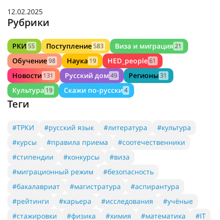
12.02.2025
Рубрики
РКИ
Поступление
Виза и миграция
55
583
21
Обучение
Наука
HED_people
98
19
61
Новости
Русский дом
Регионы
131
49
31
Культура
Скажи по-русски
19
4
Теги
#ТРКИ
#русский язык
#литература
#культура
#курсы
#правила приема
#соотечественники
#стипендии
#конкурсы
#виза
#миграционный режим
#безопасность
#бакалавриат
#магистратура
#аспирантура
#рейтинги
#карьера
#исследования
#учёные
#стажировки
#физика
#химия
#математика
#IT