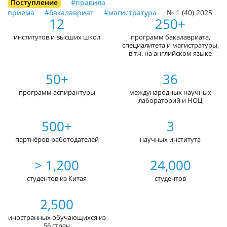
Поступление
#правила
приема
#бакалавриат
#магистратура
№ 1 (40) 2025
12
250+
институтов и высших школ
программ бакалавриата,
специалитета и магистратуры,
в т.ч. на английском языке
50+
36
программ аспирантуры
международных научных
лабораторий и НОЦ
500+
3
партнёров-работодателей
научных института
> 1,200
24,000
студентов из Китая
студентов
2,500
иностранных обучающихся из
56 стран