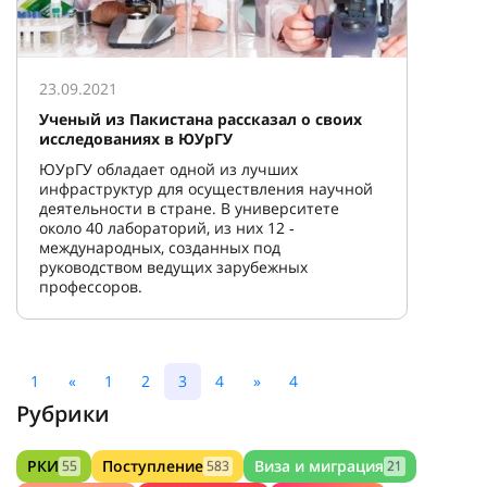
23.09.2021
Ученый из Пакистана рассказал о своих
исследованиях в ЮУрГУ
ЮУрГУ обладает одной из лучших
инфраструктур для осуществления научной
деятельности в стране. В университете
около 40 лабораторий, из них 12 ‑
международных, созданных под
руководством ведущих зарубежных
профессоров.
1
«
1
2
3
4
»
4
Рубрики
РКИ
Поступление
Виза и миграция
55
583
21