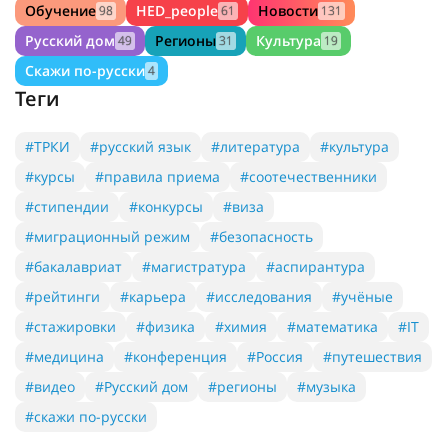
Обучение
HED_people
Новости
98
61
131
Русский дом
Регионы
Культура
49
31
19
Скажи по-русски
4
Теги
#ТРКИ
#русский язык
#литература
#культура
#курсы
#правила приема
#соотечественники
#стипендии
#конкурсы
#виза
#миграционный режим
#безопасность
#бакалавриат
#магистратура
#аспирантура
#рейтинги
#карьера
#исследования
#учёные
#стажировки
#физика
#химия
#математика
#IT
#медицина
#конференция
#Россия
#путешествия
#видео
#Русский дом
#регионы
#музыка
#скажи по-русски