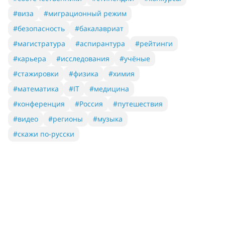
#виза
#миграционный режим
#безопасность
#бакалавриат
#магистратура
#аспирантура
#рейтинги
#карьера
#исследования
#учёные
#стажировки
#физика
#химия
#математика
#IT
#медицина
#конференция
#Россия
#путешествия
#видео
#регионы
#музыка
#скажи по-русски