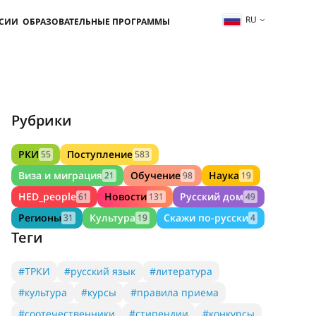
RU
ССИИ
ОБРАЗОВАТЕЛЬНЫЕ ПРОГРАММЫ
Рубрики
РКИ
Поступление
55
583
Виза и миграция
Обучение
Наука
21
98
19
HED_people
Новости
Русский дом
61
131
49
Регионы
Культура
Скажи по-русски
31
19
4
Теги
#ТРКИ
#русский язык
#литература
#культура
#курсы
#правила приема
#соотечественники
#стипендии
#конкурсы