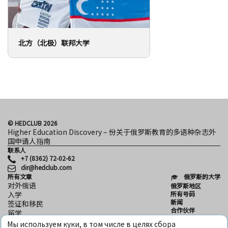
北方（北极）联邦大学
© HEDCLUB 2026
Higher Education Discovery – 份关于俄罗斯教育的多语种杂志外
国申请人指南
联系人
+7 (8362) 72-02-62
dir@hedclub.com
所有文章
俄罗斯的大学
对外俄语
俄罗斯地区
所有号码
入学
新闻
签证和移民
合作伙伴
留学
用户协议
科学
Мы используем куки, в том числе в целях сбора
保密性