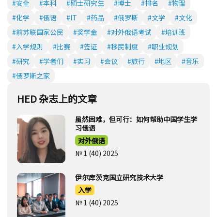
#安全
#本科
#硕士研究生
#博士
#排名
#物理
#化学
#俄语
#IT
#药品
#俄罗斯
#文学
#文化
#前苏联国家公民
#奖学金
#对外俄语考试
#培训班
#入学规则
#比赛
#签证
#移民制度
#职业规划
#研究
#学者们
#实习
#会议
#旅行
#地区
#音乐
#俄罗斯之家
HED 杂志上的文章
虽然困难，但可行：如何帮助中国学生学
习俄语
对外俄语
№ 1 (40) 2025
伊尔库茨克国立研究技术大学
入学
№ 1 (40) 2025