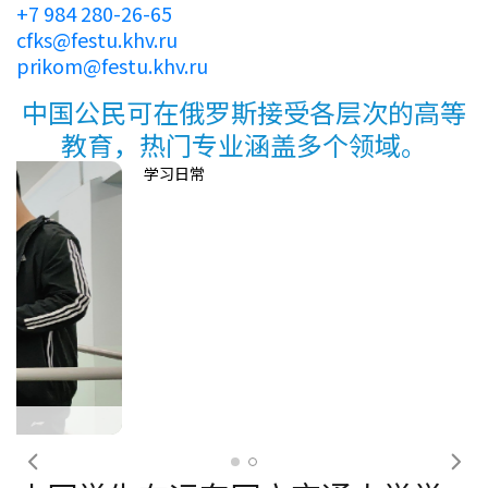
+7 984 280-26-65
cfks@festu.khv.ru
prikom@festu.khv.ru
中国公民可在俄罗斯接受各层次的高等
教育，热门专业涵盖多个领域。
学习日常
前一个
下