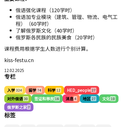
俄语强化课程（120学时）
俄语加专业模块（建筑、管理、物流、电气工
程）（60学时）
了解俄罗斯文化（40学时）
俄罗斯各民族的民族美食（20学时）
课程费用根据学生人数进行个别计算。
kiss-festu.cn
12.02.2025
专栏
入学
留学
科学
HED_people
324
74
12
27
对外俄语
签证和移民
消息
地区
文化
30
16
4
27
10
俄罗斯之家
7
标签