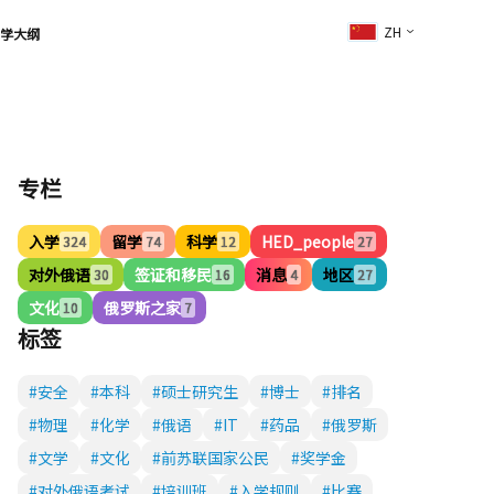
ZH
学大纲
专栏
入学
留学
科学
HED_people
324
74
12
27
对外俄语
签证和移民
消息
地区
30
16
4
27
文化
俄罗斯之家
10
7
标签
#安全
#本科
#硕士研究生
#博士
#排名
#物理
#化学
#俄语
#IT
#药品
#俄罗斯
#文学
#文化
#前苏联国家公民
#奖学金
#对外俄语考试
#培训班
#入学规则
#比赛