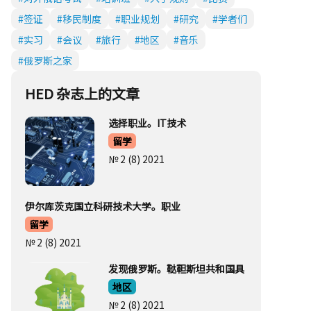
#签证
#移民制度
#职业规划
#研究
#学者们
#实习
#会议
#旅行
#地区
#音乐
#俄罗斯之家
HED 杂志上的文章
选择职业。IT技术
留学
№ 2 (8) 2021
伊尔库茨克国立科研技术大学。职业
留学
№ 2 (8) 2021
发现俄罗斯。鞑靼斯坦共和国具
地区
№ 2 (8) 2021