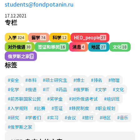
students@fondpotanin.ru
17.12.2021
专栏
入学
留学
科学
HED_people
324
74
12
27
对外俄语
签证和移民
消息
地区
文化
30
16
4
27
10
俄罗斯之家
7
标签
#安全
#本科
#硕士研究生
#博士
#排名
#物理
#化学
#俄语
#IT
#药品
#俄罗斯
#文学
#文化
#前苏联国家公民
#奖学金
#对外俄语考试
#培训班
#入学规则
#比赛
#签证
#移民制度
#职业规划
#研究
#学者们
#实习
#会议
#旅行
#地区
#音乐
#俄罗斯之家