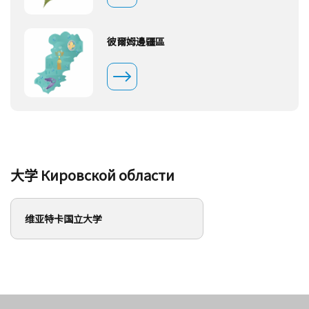
彼爾姆邊疆區
大学 Кировской области
维亚特卡国立大学