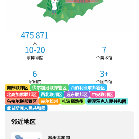
475 871
人
10-20
7
家博物馆
个美术馆
6
3+
家剧院
个图书馆
南部联邦区
伏尔加河联邦管区
西伯利亚联邦管区
北高加索联邦区
西北联邦区
远东联邦区
中央联邦区
乌拉尔联邦管区
赫尔松州
扎波羅熱州
頓涅茨克人民共和國
盧甘斯克人民共和國
邻近地区
科米共和国