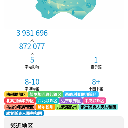
3 931 696
人
872 077
人
5
1
家电影院
音乐馆
8-10
8+
家博物馆
个图书馆
南部联邦区
伏尔加河联邦管区
西伯利亚联邦管区
北高加索联邦区
西北联邦区
远东联邦区
中央联邦区
乌拉尔联邦管区
赫尔松州
扎波羅熱州
頓涅茨克人民共和國
盧甘斯克人民共和國
邻近地区