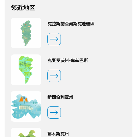
邻近地区
克拉斯諾亞爾斯克邊疆區
克麦罗沃州-库兹巴斯
新西伯利亚州
鄂木斯克州