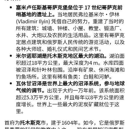
塞米卢任斯基哥萨克堡垒位于 17 世纪哥萨克前
哨基地的遗址上。
当地居民弗拉基米尔·伊林
(Vladimir Ilyin) 凭借自己的努力，重建了当时的
所有建筑：城墙、钟楼、小屋、教堂、锻造厂、
水井、大炮以及农民的生活用品。这里有哥萨克
定居点建筑和俄罗斯人民传统的游览活动，以及
各种大师班、婚礼仪式和民间艺术节。
米尔诺耶湖是托木斯克地区最大的湖泊。
湖泊面
积超过18平方公里，最大深度为4 m。水库四面
被沼泽和针叶林包围。沿岸有矿泉、休闲海滩和
钓鱼场所。这里有稀有鱼类：白鲑和河鲈。
瓦休甘沼泽是世界上最大的沼泽系统，参与地球
气候的调节。
出现于大约一万年前。该系统面积
超过5.3万平方公里，并且每年以8平方公里的速
度增长。世界上一些最大的泥炭矿藏就位于这
里。
首府为
托木斯克
市，建于1604年。如今，它是俄罗斯