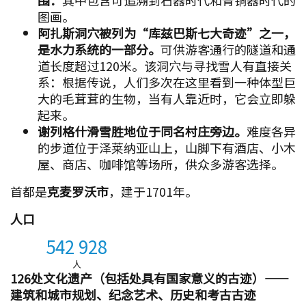
围：
其中包含可追溯到石器时代和青铜器时代的
图画。
阿扎斯洞穴被列为“库兹巴斯七大奇迹”之一，
是水力系统的一部分。
可供游客通行的隧道和通
道长度超过120米。该洞穴与寻找雪人有直接关
系：根据传说，人们多次在这里看到一种体型巨
大的毛茸茸的生物，当有人靠近时，它会立即躲
起来。
谢列格什滑雪胜地位于同名村庄旁边。
难度各异
的步道位于泽莱纳亚山上，山脚下有酒店、小木
屋、商店、咖啡馆等场所，供众多游客选择。
首都是
克麦罗沃市
，建于1701年。
人口
542 928
人
126处文化遗产（包括处具有国家意义的古迹）——
建筑和城市规划、纪念艺术、历史和考古古迹