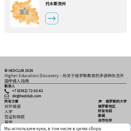
托木斯克州
© HEDCLUB 2026
Higher Education Discovery – 份关于俄罗斯教育的多语种杂志外
国申请人指南
联系人
+7 (8362) 72-02-62
dir@hedclub.com
所有文章
俄罗斯的大学
对外俄语
俄罗斯地区
所有号码
入学
新闻
签证和移民
合作伙伴
留学
用户协议
科学
Мы используем куки, в том числе в целях сбора
保密性