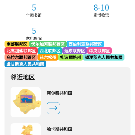
5
8-10
个图书馆
家博物馆
5
家电影院
南部联邦区
伏尔加河联邦管区
西伯利亚联邦管区
北高加索联邦区
西北联邦区
远东联邦区
中央联邦区
乌拉尔联邦管区
赫尔松州
扎波羅熱州
頓涅茨克人民共和國
盧甘斯克人民共和國
邻近地区
阿尔泰共和国
哈卡斯共和国