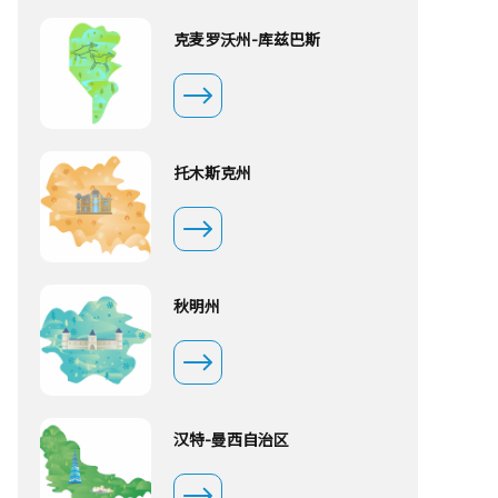
克麦罗沃州-库兹巴斯
托木斯克州
秋明州
汉特-曼西自治区