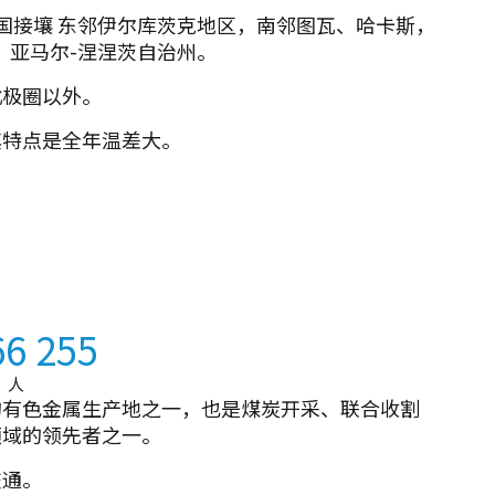
特共和国接壤 东邻伊尔库茨克地区，南邻图瓦、哈卡斯，
、亚马尔-涅涅茨自治州。
北极圈以外。
其特点是全年温差大。
66 255
人
的有色金属生产地之一，也是煤炭开采、联合收割
领域的领先者之一。
交通。