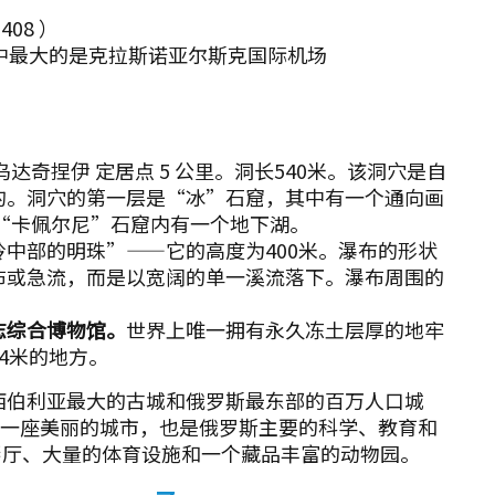
408 ）
中最大的是克拉斯诺亚尔斯克国际机场
乌达奇捏伊 定居点 5 公里。洞长540米。该洞穴是自
的。洞穴的第一层是“冰”石窟，其中有一个通向画
“卡佩尔尼”石窟内有一个地下湖。
中部的明珠”——它的高度为400米。瀑布的形状
布或急流，而是以宽阔的单一溪流落下。瀑布周围的
。
志综合博物馆。
世界上唯一拥有永久冻土层厚的地牢
4米的地方。
是西伯利亚最大的古城和俄罗斯最东部的百万人口城
尔斯克是一座美丽的城市，也是俄罗斯主要的科学、教育和
琴厅、大量的体育设施和一个藏品丰富的动物园。