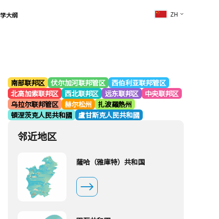
ZH
学大纲
南部联邦区
伏尔加河联邦管区
西伯利亚联邦管区
北高加索联邦区
西北联邦区
远东联邦区
中央联邦区
乌拉尔联邦管区
赫尔松州
扎波羅熱州
頓涅茨克人民共和國
盧甘斯克人民共和國
邻近地区
薩哈（雅庫特）共和国