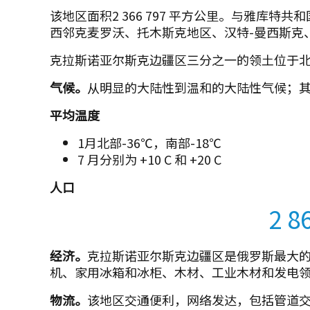
该地区面积2 366 797 平方公里。与雅库
西邻克麦罗沃、托木斯克地区、汉特-曼西斯克
克拉斯诺亚尔斯克边疆区三分之一的领土位于
气候。
从明显的大陆性到温和的大陆性气候；
平均温度
1月北部-36℃，南部-18℃
7 月分别为 +10 C 和 +20 C
人口
2 8
经济。
克拉斯诺亚尔斯克边疆区是俄罗斯最大
机、家用冰箱和冰柜、木材、工业木材和发电
物流。
该地区交通便利，网络发达，包括管道