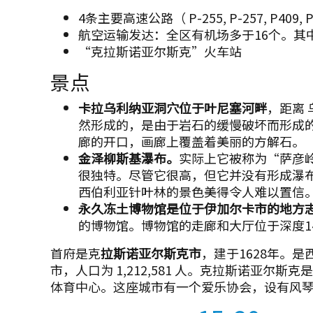
4条主要高速公路（ Р-255, Р-257, Р409, Р
航空运输发达：全区有机场多于16个。其
“克拉斯诺亚尔斯克”火车站
景点
卡拉乌利纳亚洞穴位于叶尼塞河畔
，距离 
然形成的，是由于岩石的缓慢破坏而形成
廊的开口，画廊上覆盖着美丽的方解石。 
金泽柳斯基瀑布。
实际上它被称为“萨彦岭
很独特。尽管它很高，但它并没有形成瀑
西伯利亚针叶林的景色美得令人难以置信
永久冻土博物馆是位于伊加尔卡市的地方
的博物馆。博物馆的走廊和大厅位于深度1
首府是克
拉斯诺亚尔斯克市
，建于1628年。
市，人口为 1,212,581 人。克拉斯诺亚
体育中心。这座城市有一个爱乐协会，设有风