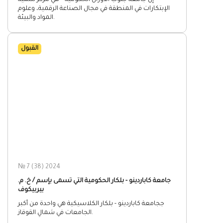
إنَّ جامعة جنوب الأورال الحكومية – هي مركز لتنمية
الإبتكارات في المنطقة في مجال الصناعة الرقمية، وعلوم
المواد والبيئة.
القبول
№ 7 (38) 2024
جامعة كاباردينو - بلكار الحكومية التي تسمى بإسم / خ. م.
بيربيكوف
ججامعة كاباردينو - بلكار الكلاسيكية هي واحدة من أكبر
الجامعات في شمالِ القوقاز.