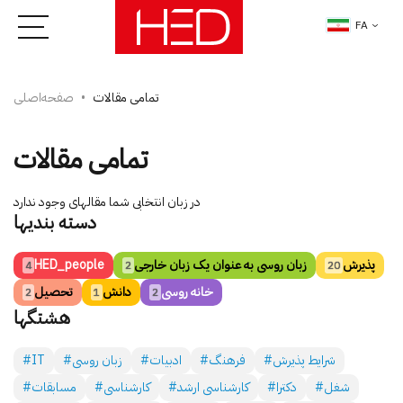
FA
تمامی مقالات
صفحه‌اصلی
تمامی مقالات
در زبان انتخابی شما مقاله­ای وجود ندارد
دسته بندی­ها
پذیرش
زبان روسی به عنوان یک زبان خارجی
HED_people
4
2
20
خانه روسی
دانش
تحصیل
2
1
2
هشتگ­ها
#شرایط پذیرش
#فرهنگ
#ادبیات
#زبان روسی
#IT
#شغل
#دکترا
#کارشناسی ارشد
#کارشناسی
#مسابقات