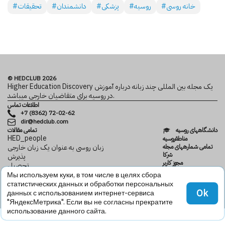
#خانه روسی
#روسیه
#پزشکی
#دانشمندان
#تحقیقات
© HEDCLUB 2026
Higher Education Discovery یک مجله بین المللی چند زبانه درباره آموزش
در روسیه برای متقاضیان خارجی می­باشد.
اطلاعات تماس
+7 (8362) 72-02-62
dir@hedclub.com
دانشگاه­های روسیه
تمامی مقالات
HED_people
مناطقروسیه
تمامی شماره­های مجله
زبان روسی به عنوان یک زبان خارجی
شرکا
پذیرش
مجوز کاربر
تحصیل
محرمانگی
دانش
Мы используем куки, в том числе в целях сбора
HED
خانه روسی
статистических данных и обработки персональных
Ok
данных с использованием интернет-сервиса
"ЯндексМетрика". Если вы не согласны прекратите
использование данного сайта.