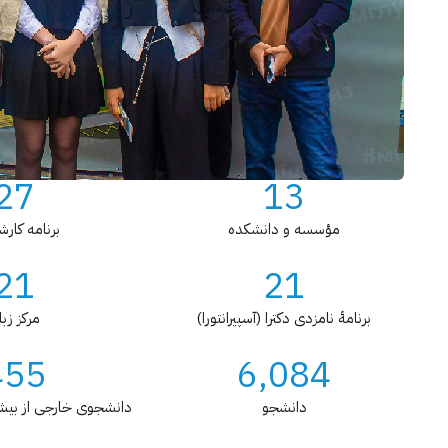
27
13
مؤسسه و دانشکده
برنامه کار
21
21
برنامۀ نامزدی دکترا (آسپیرانتورا)
مرکز زبا
455
6,084
دانشجو
دانشجوی خارجی از بیش از 30 کشو