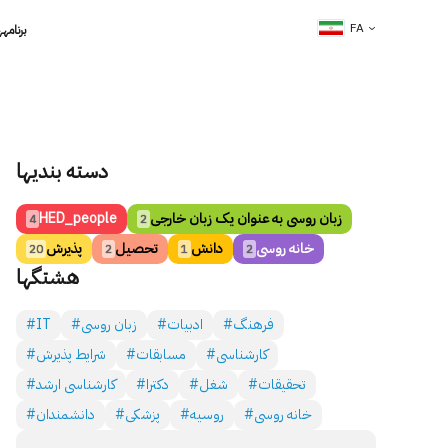
FA
برنامه­
دسته بندی­ها
زبان روسی به عنوان یک زبان خارجی
HED_people
4
2
خانه روسی
دانش
تحصیل
پذیرش
20
2
1
2
هشتگ­ها
#فرهنگ
#ادبیات
#زبان روسی
#IT
#کارشناسی
#مسابقات
#شرایط پذیرش
#تحقیقات
#شغل
#دکترا
#کارشناسی ارشد
#خانه روسی
#روسیه
#پزشکی
#دانشمندان