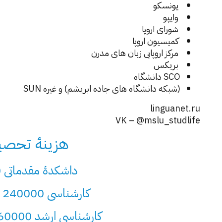
یونسکو
وایپو
شورای اروپا
کمیسیون اروپا
مرکز اروپایی زبان های مدرن
بریکس
SCO دانشگاه
(شبکه دانشگاه های جاده ابریشم) و غیره SUN
linguanet.ru
VK – @mslu_studlife
هزینۀ تحصیل
داشکدۀ مقدماتی 240000 روبل
کارشناسی 240000 – 390000 روبل
کارشناسی ارشد 260000 – 390000 روبل