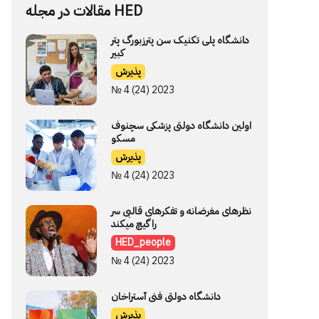
مقالات در مجله HED
دانشگاه پلی تکنیک سن پترزبورگ پتر
کبیر
پذیرش
№ 4 (24) 2023
اولین دانشگاه دولتی پزشکی سچنوف
مسکو
پذیرش
№ 4 (24) 2023
نظرهای مغرضانه و تفکرهای قالبی سر
را گیچ میکند
HED_people
№ 4 (24) 2023
دانشگاه دولتی فنی آستراخان
پذیرش