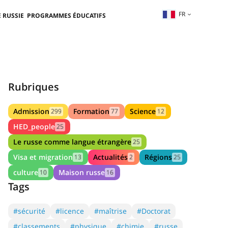
FR
 RUSSIE
PROGRAMMES ÉDUCATIFS
Rubriques
Admission
Formation
Science
299
77
12
HED_people
25
Le russe comme langue étrangère
25
Visa et migration
Actualités
Régions
13
2
25
culture
Maison russe
10
16
Tags
#sécurité
#licence
#maîtrise
#Doctorat
#classements
#physique
#chimie
#russe