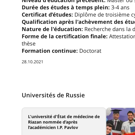
Niveau d'éducation précédent:
Master ou s
Durée des études à temps plein:
3-4 ans
Certificat d’études:
Diplôme de troisième c
Qualification après l'achèvement des étu
Nature de l'éducation:
Recherche dans la di
Forme de la certification finale:
Attestatio
thèse
Formation continue:
Doctorat
28.10.2021
Universités de Russie
L'université d'État de médecine de
Riazan nommée d’après
l’académicien I.P. Pavlov