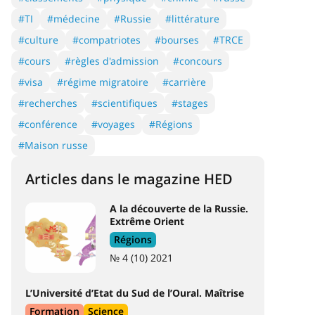
#TI
#médecine
#Russie
#littérature
#culture
#compatriotes
#bourses
#TRCE
#cours
#règles d'admission
#concours
#visa
#régime migratoire
#carrière
#recherches
#scientifiques
#stages
#conférence
#voyages
#Régions
#Maison russe
Articles dans le magazine HED
A la découverte de la Russie.
Extrême Orient
Régions
№ 4 (10) 2021
L’Université d’Etat du Sud de l’Oural. Maîtrise
Formation
Science