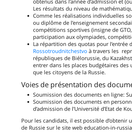
l’
applicant@kgsu.ru
Comité d'admission
Dmitry Viktorovitch Paliy
8-352-265-30-30
pk@kgsu.ru
Antécédent
For
L’Université de Kourgan met en œuvre des p
partenaires des régions. Le cours est dispe
de modules individuels en langues étrangèr
Avantages:
élargissement des perspectives 
méthodes éducatives modernes et aux labora
travail.