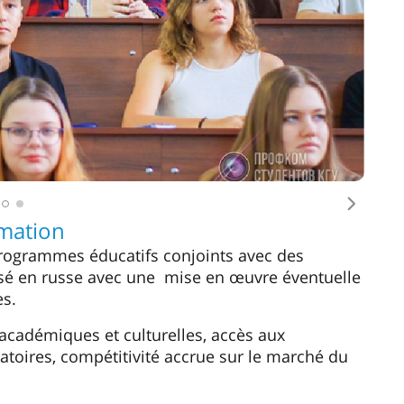
 de technoparcs. Les diplômés sont en demande
s de haute technologie et les services
droit, médias.
’éducation: les étudiants développent et
at avec les archives, les musées, les centres de
ent de la communication interculturelle et des
anitaire. Perspectives de carrière: analyse
cation et médias.
urée
d’été, des cours de langue, une formation
tion supplémentaires.