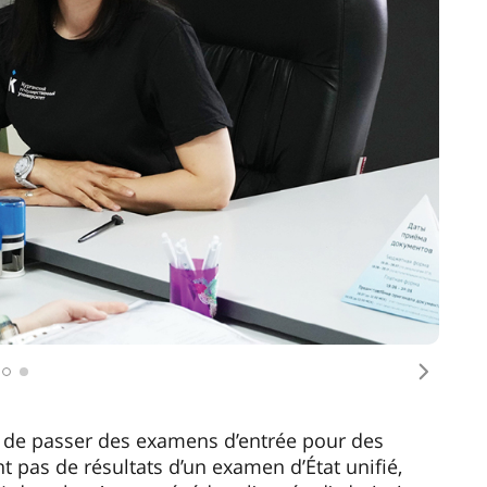
) dans les 4 ans précédant l’année d’admission.
es de base ne sont pas pris en compte.
nt prises en compte: possession d’un certificat
e spécialisé avec mention, participation à des
classe sportive), activités bénévoles,
ns scientifiques et créatives.
des citoyens étrangers est gérée par
ésentations à l’étranger. Les citoyens des
an, du Kirghizistan et du Tadjikistan peuvent
 universités russes dans les mêmes conditions
ent
erservice «Admission à l’Université en ligne»
ou par courrier à l’adresse: Comité
urgan, Kourgan, rue Sovetskaya, 63, bâtiment 4.
r une bourse du gouvernement de la Fédération
a.com. Pour un email de support, contactez