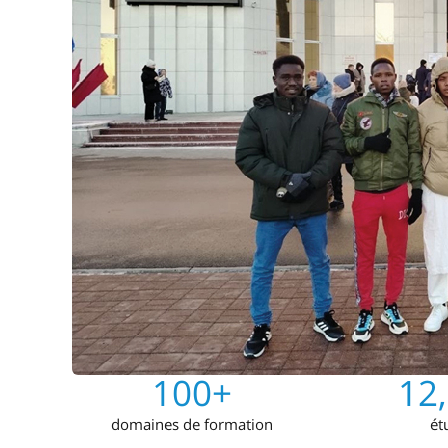
100+
12
domaines de formation
ét