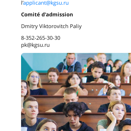
Domaines techniques
Construction de machines, technologies de l’
La langue d’enseignement
est le russe.
Caractéristiques:
formation axée sur les pro
base des entreprises partenaires. L’Univer
coopération avec de grandes entreprises des 
l’agriculture. Les diplômés acquièrent des qua
l’économie numérique, avec des opportunités
troisième cycle.
Domaines naturelles-scientifiques
Biologie, chimie, écologie, géographie, biote
La langue d’enseignement
est le russe.
Caractéristiques:
la plupart du temps d’étud
Recherche dans des laboratoires modernes, pr