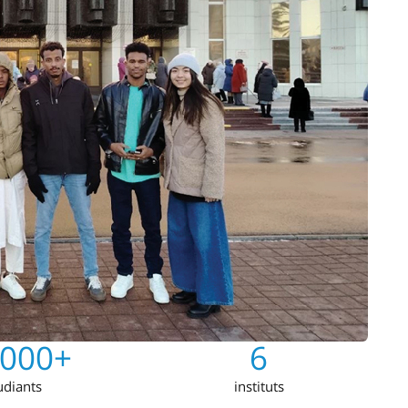
,000+
6
udiants
instituts