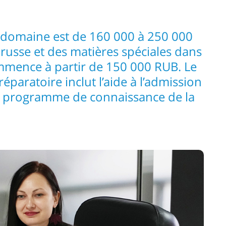
e domaine est de 160 000 à 250 000
russe et des matières spéciales dans
mmence à partir de 150 000 RUB. Le
paratoire inclut l’aide à l’admission
un programme de connaissance de la
e russe.
Procha
it de passer des examens d’entrée pour des
t pas de résultats d’un examen d’État unifié,