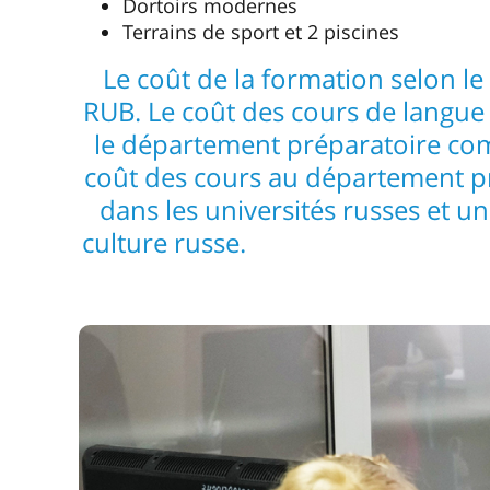
Dortoirs modernes
Terrains de sport et 2 piscines
Le coût de la formation selon l
RUB. Le coût des cours de langue 
le département préparatoire co
coût des cours au département pré
dans les universités russes et 
cultur
Antécédent
Admission
Les ressortissants étrangers ont le dro
matières pour lesquelles ils ne disposen