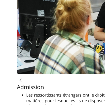
obtenus dans l’année d’admission et (ou
Les résultats du niveau de mathématiqu
Comme les réalisations individuelles so
ou diplôme de l’enseignement secondair
compétitions sportives (insigne de GTO, 
participation aux olympiades, compétitio
La répartition des quotas pour l’entrée 
Rossotroudnitchestvo
à travers les repr
républiques de Biélorussie, du Kazakhst
entrer dans les places budgétaires des
que les citoyens de la Russie.
Voies de présentation des docum
Soumission des documents en ligne: Sup
Soumission des documents en personne 
d’admission de l’Université d’Etat de Ko
Pour les candidats, il est possible d’obteni
de Russie sur le site web education-in-russi