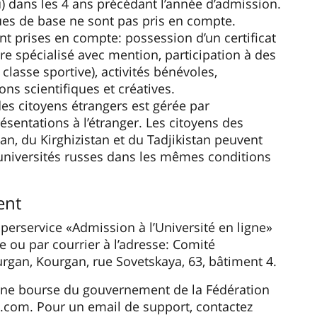
Procha
mation
rogrammes éducatifs conjoints avec des
nsé en russe avec une mise en œuvre éventuelle
es.
académiques et culturelles, accès aux
toires, compétitivité accrue sur le marché du