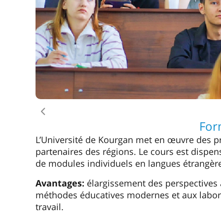
scientifique et participation à des projets
dans les instituts de recherche, les industrie
environnementaux.
Domaines humanitaires
Linguistique, histoire, sociologie, économie, 
La langue d’enseignement
est le russe.
Caractéristiques:
approche de projet dans l
mettent en œuvre des initiatives en partenari
médias et les agences d’analyse. Développem
compétences numériques dans le domaine hum
d’experts, organisations internationales, édu
Programmes et cours de courte d
L’Université de Kourgan propose des écoles 
professionnelle et des modules de qualifica