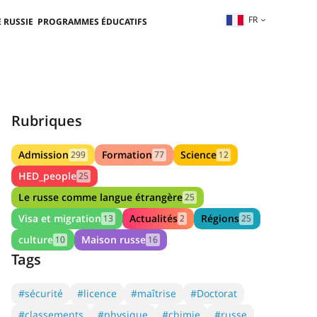
FR
 RUSSIE
PROGRAMMES ÉDUCATIFS
Rubriques
Admission
Formation
Science
299
77
12
HED_people
25
Le russe comme langue étrangère
25
Visa et migration
Actualités
Régions
13
2
25
culture
Maison russe
10
16
Tags
#sécurité
#licence
#maîtrise
#Doctorat
#classements
#physique
#chimie
#russe