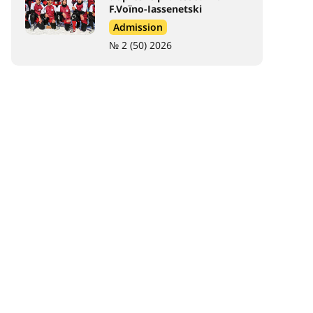
F.Voïno-Iassenetski
Admission
№ 2 (50) 2026
in