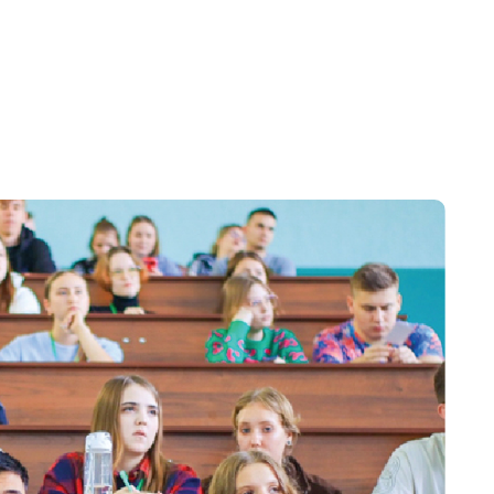
information, construction, agroingénierie.
jets, travaux de laboratoire et pratiques sur la
sité met en œuvre des programmes en
secteurs de l’informatique, de l’ingénierie et de
lifications pertinentes pour l’industrie et
 d’études approfondies en maîtrise et en
chnologie.
e est consacrée à la formation pratique.
atiques de terrain, travail avec du matériel