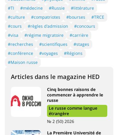
#TI
#médecine
#Russie
#littérature
#culture
#compatriotes
#bourses
#TRCE
#cours
#règles d'admission
#concours
#visa
#régime migratoire
#carrière
#recherches
#scientifiques
#stages
#conférence
#voyages
#Régions
#Maison russe
Articles dans le magazine HED
Cinq bonnes raisons de
commencer à apprendre le
russe
Le russe comme langue
étrangère
№ 2 (50) 2026
La Première Université de