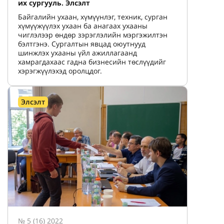
их сургууль. Элсэлт
Байгалийн ухаан, хүмүүнлэг, техник, сурган
хүмүүжүүлэх ухаан ба анагаах ухааны
чиглэлээр өндөр зэрэглэлийн мэргэжилтэн
бэлтгэнэ. Сургалтын явцад оюутнууд
шинжлэх ухааны үйл ажиллагаанд
хамрагдахаас гадна бизнесийн төслүүдийг
хэрэгжүүлэхэд оролцдог.
Элсэлт
№ 5 (16) 2022