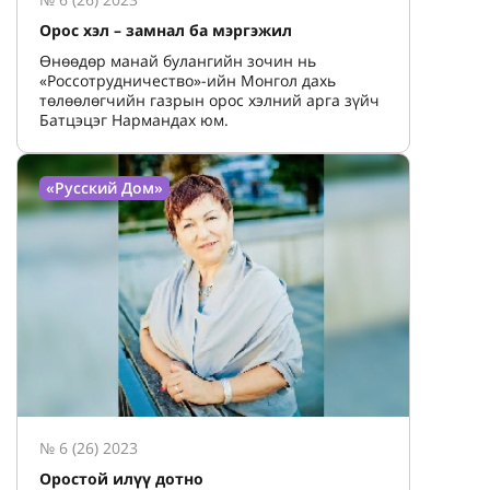
Орос хэл – замнал ба мэргэжил
Өнөөдөр манай булангийн зочин нь
«Россотрудничество»-ийн Монгол дахь
төлөөлөгчийн газрын орос хэлний арга зүйч
Батцэцэг Нармандах юм.
«Русский Дом»
№ 6 (26) 2023
Оростой илүү дотно