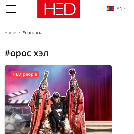
MN
Home
#орос хэл
#орос хэл
HED_people