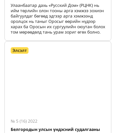
Улаанбаатар дахь «Русский Дом» (РЦНК) нь
ийм төрлийн олон тооны арга хэмжээ зохион
байгуулдаг бөгөөд эдгээр арга хэмжээнд
оролцох нь таныг Оросыг өөрийн нүдээр
харах ба Оросын их сургуулийн оюутан болох
том мөрөөдөлд тань урам зориг өгөх болно.
Элсэлт
№ 5 (16) 2022
Белгородын улсын үндэсний судалгааны