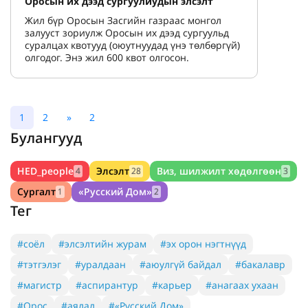
Оросын их дээд сургуулиудын элсэлт
Жил бүр Оросын Засгийн газраас монгол
залууст зориулж Оросын их дээд сургуульд
суралцах квотууд (оюутнуудад үнэ төлбөргүй)
олгодог. Энэ жил 600 квот олгосон.
1
2
»
2
Булангууд
HED_people
Элсэлт
Виз, шилжилт хөдөлгөөн
4
28
3
Сургалт
«Русский Дом»
1
2
Тег
#соёл
#элсэлтийн журам
#эх орон нэгтнүүд
#тэтгэлэг
#уралдаан
#аюулгүй байдал
#бакалавр
#магистр
#аспирантур
#карьер
#анагаах ухаан
#Орос
#аялал
#«Русский Дом»