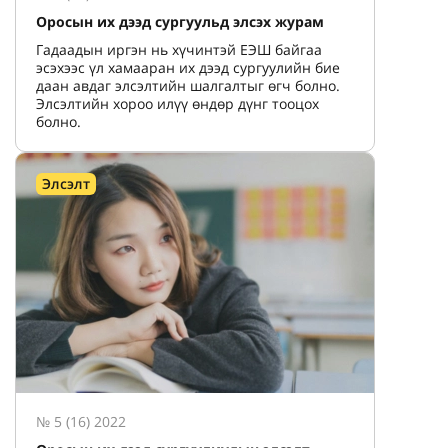
Оросын их дээд сургуульд элсэх журам
Гадаадын иргэн нь хүчинтэй ЕЭШ байгаа
эсэхээс үл хамааран их дээд сургуулийн бие
даан авдаг элсэлтийн шалгалтыг өгч болно.
Элсэлтийн хороо илүү өндөр дүнг тооцох
болно.
Элсэлт
№ 5 (16) 2022