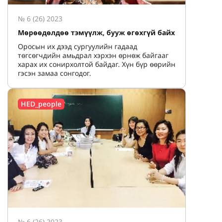
№ 6 (26) 2023
Мөрөөдөлдөө тэмүүлж, бууж өгөхгүй байх
Оросын их дээд сургуулийн гадаад
төгсөгчдийн амьдрал хэрхэн өрнөж байгааг
харах их сонирхолтой байдаг. Хүн бүр өөрийн
гэсэн замаа сонгодог.
HED_people
№ 6 (26) 2023