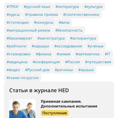
#ТРКИ
#русский язык
#литература
#культура
#курсы
#правила приема
#соотечественники
#стипендии
#конкурсы
#виза
#миграционный режим
#безопасность
#бакалавриат
#магистратура
#аспирантура
#рейтинги
#карьера
#исследования
#учёные
#стажировки
#физика
#химия
#математика
#IT
#медицина
#конференция
#Россия
#путешествия
#видео
#Русский дом
#регионы
#музыка
#скажи по-русски
Статьи в журнале HED
Приемная кампания.
Дополнительные испытания
Поступление