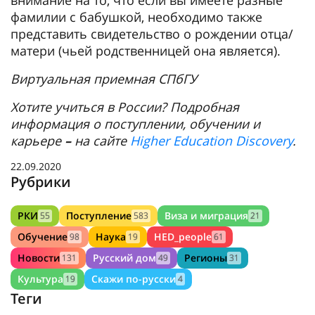
фамилии с бабушкой, необходимо также
представить свидетельство о рождении отца/
матери (чьей родственницей она является).
Виртуальная приемная СПбГУ
Хотите учиться в России? Подробная
информация о поступлении, обучении и
карьере
–
на сайте
Higher Education Discovery
.
22.09.2020
Рубрики
РКИ
Поступление
Виза и миграция
55
583
21
Обучение
Наука
HED_people
98
19
61
Новости
Русский дом
Регионы
131
49
31
Культура
Скажи по-русски
19
4
Теги