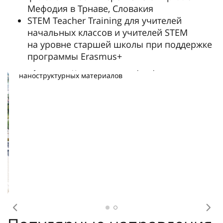
Мефодия в Трнаве, Словакия
STEM Teacher Training для учителей
начальных классов и учителей STEM
на уровне старшей школы при поддержке
программы Erasmus+
В научно-исследовательской лаборатории объемных
наноструктурных материалов
Предыдущее
Сл