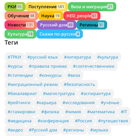
РКИ
Поступление
Виза и миграция
55
583
21
Обучение
Наука
HED_people
98
19
61
Новости
Русский дом
Регионы
131
49
31
Культура
Скажи по-русски
19
4
Теги
#ТРКИ
#русский язык
#литература
#культура
#курсы
#правила приема
#соотечественники
#стипендии
#конкурсы
#виза
#миграционный режим
#безопасность
#бакалавриат
#магистратура
#аспирантура
#рейтинги
#карьера
#исследования
#учёные
#стажировки
#физика
#химия
#математика
#IT
#медицина
#конференция
#Россия
#путешествия
#видео
#Русский дом
#регионы
#музыка