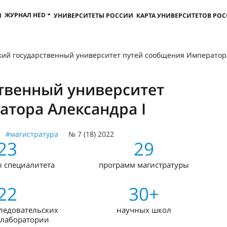
ЖУРНАЛ HED
И
УНИВЕРСИТЕТЫ РОССИИ
КАРТА УНИВЕРСИТЕТОВ РО
кий государственный университет путей сообщения Императора
твенный университет
тора Александра I
#магистратура
№ 7 (18) 2022
23
29
 специалитета
программ магистратуры
22
30+
ледовательских
научных школ
 лаборатории