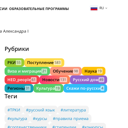
RU
ССИИ
ОБРАЗОВАТЕЛЬНЫЕ ПРОГРАММЫ
 Александра I
Рубрики
РКИ
Поступление
55
583
Виза и миграция
Обучение
Наука
21
98
19
HED_people
Новости
Русский дом
61
131
49
Регионы
Культура
Скажи по-русски
31
19
4
Теги
#ТРКИ
#русский язык
#литература
#культура
#курсы
#правила приема
#соотечественники
#стипендии
#конкурсы