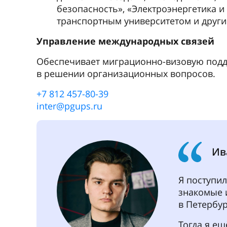
многие ву
дворец вл
другим ун
Сейчас я 
работу. П
деятельнос
университ
преподава
Центр русского языка ПГУПС
Дополнительные образовательные пр
для иностранных граждан (абитуриен
Индивидуальные краткосрочные кур
Специальные курсы для иностранных 
стилистике, деловому общению, язык
Летние и зимние школы по русскому 