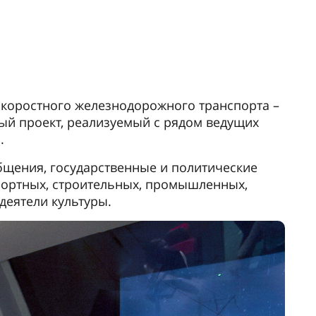
скоростного железнодорожного транспорта –
й проект, реализуемый с рядом ведущих
.
бщения, государственные и политические
портных, строительных, промышленных,
деятели культуры.
Следу
т остается ведущим научным
 университет является одним из крупнейших
ий транспортной отрасли.