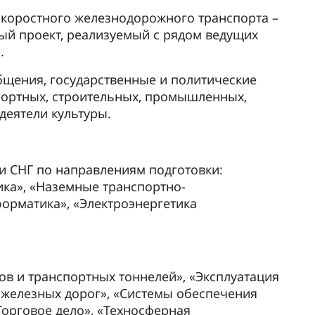
 электротехника» совместно с Пекинским
ими вузами КНР
ржку иностранных студентов, помогает
ан Корнилаев, Казахстан
 в ПГУПС 2018 году. Тогда многие мои
 друзья из Актау собирались поступать
г, я решил поехать с ними.
ё не знал, куда буду поступать. Обойдя