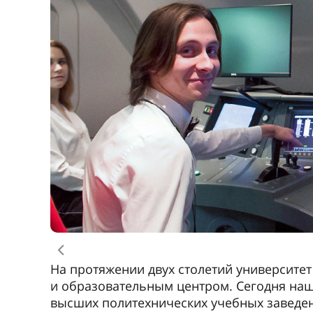
Евразийский сетевой университет высоко
открытый международный образовательны
технических университетов Европы и Азии
Среди выпускников – министры путей соо
деятели, руководители крупнейших транс
научных предприятий, известные ученые, 
Программы двойных дипломов
Реализуются совместно с ведущими вузам
«Строительство», «Менеджмент», «Эконом
технологические комплексы», «Бизнес-ин
и электротехника» и другим.
на китайском языке
«Строительство железных дорог, мост
железных дорог», «Подвижной состав
движения поездов», «Менеджмент», «