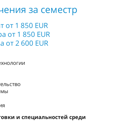
чения за семестр
т от 1 850 EUR
а от 1 850 EUR
а от 2 600 EUR
ехнологии
ельство
емы
ия
товки и специальностей среди