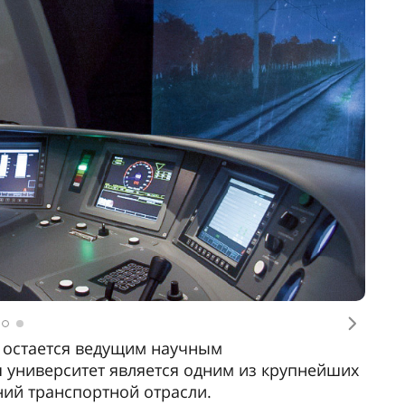
скоростного железнодорожного транспорта –
й проект, реализуемый с рядом ведущих
.
бщения, государственные и политические
портных, строительных, промышленных,
деятели культуры.
и СНГ по направлениям подготовки:
ика», «Наземные транспортно-
форматика», «Электроэнергетика
ов и транспортных тоннелей», «Эксплуатация
 железных дорог», «Системы обеспечения
Торговое дело», «Техносферная