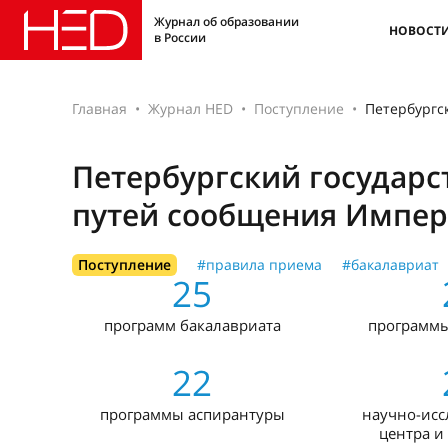
Журнал об образовании
НОВОСТ
в России
Главная
Журнал HED
Поступление
Петербургс
Петербургский государс
путей сообщения Импера
Поступление
#правила приема
#бакалавриат
25
программ бакалавриата
программы
22
программы аспирантуры
научно-исс
центра и