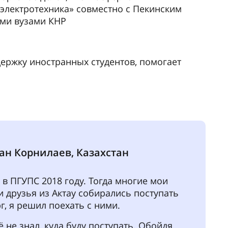
зы, я остановился на ПГУПС. Юсуповский
юбил меня в себя и не оставил шансов
иверситетам.
уже на 4 курсе. Пишу свою дипломную
омимо учёбы я занимаюсь общественной
тью, попал в Топ-100 лучших студентов
ета, что не осталось незамеченным
телями.
ограммы по изучению русского языка
тов)
сы
слушателей по культурологии, литературе,
у СМИ
языку как иностранному