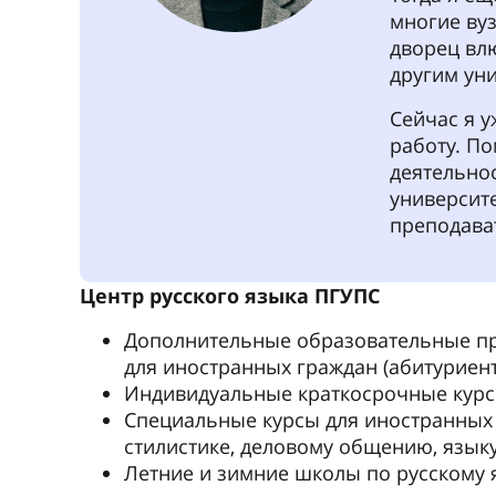
Стоимость обучения в месяц от 180 €
+7 812 232-61-67
rlc@pgups.ru
russianlanguage.center