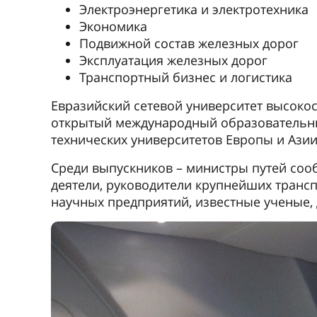
Электроэнергетика и электротехника
Экономика
Подвижной состав железных дорог
Эксплуатация железных дорог
Транспортный бизнес и логистика
Евразийский сетевой университет высоко
открытый международный образовательны
технических университетов Европы и Азии
Среди выпускников – министры путей соо
деятели, руководители крупнейших транс
научных предприятий, известные ученые, 
Предыдущее
На протяжении двух столетий университе
и образовательным центром. Сегодня наш
высших политехнических учебных заведен