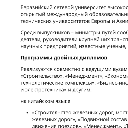
безопасность», «Электроэнергетика и
транспортным университетом и друг
Управление международных связей
Обеспечивает миграционно-визовую подде
в решении организационных вопросов.
+7 812 457-80-39
inter@pgups.ru
Ив
Я поступил
знакомые и
в Петербур
Тогда я ещ