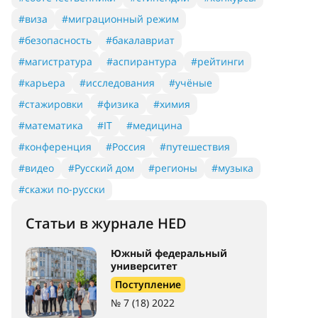
#виза
#миграционный режим
#безопасность
#бакалавриат
#магистратура
#аспирантура
#рейтинги
#карьера
#исследования
#учёные
#стажировки
#физика
#химия
#математика
#IT
#медицина
#конференция
#Россия
#путешествия
#видео
#Русский дом
#регионы
#музыка
#скажи по-русски
Статьи в журнале HED
Южный федеральный
университет
Поступление
№ 7 (18) 2022