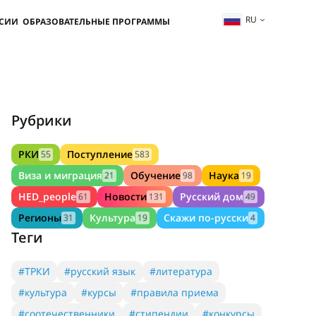
RU
ССИИ
ОБРАЗОВАТЕЛЬНЫЕ ПРОГРАММЫ
Рубрики
РКИ
Поступление
55
583
Виза и миграция
Обучение
Наука
21
98
19
HED_people
Новости
Русский дом
61
131
49
Регионы
Культура
Скажи по-русски
31
19
4
Теги
#ТРКИ
#русский язык
#литература
#культура
#курсы
#правила приема
#соотечественники
#стипендии
#конкурсы