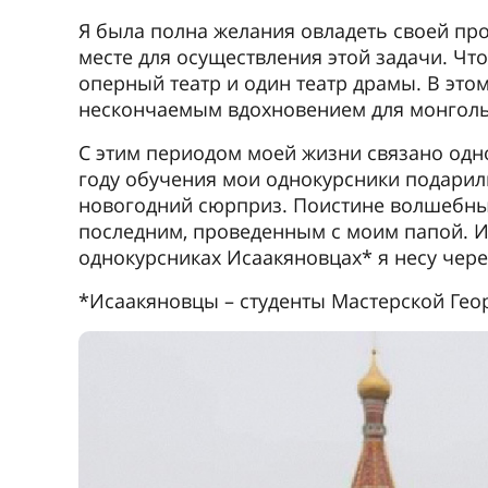
Я была полна желания овладеть своей пр
месте для осуществления этой задачи. Чт
оперный театр и один театр драмы. В эт
нескончаемым вдохновением для монгольс
С этим периодом моей жизни связано одн
году обучения мои однокурсники подарил
новогодний сюрприз. Поистине волшебный
последним, проведенным с моим папой. И
однокурсниках Исаакяновцах* я несу чере
*Исаакяновцы – студенты Мастерской Гео
Предыдущее
Советы поступающим
Всем, кто планирует учиться в России, я 