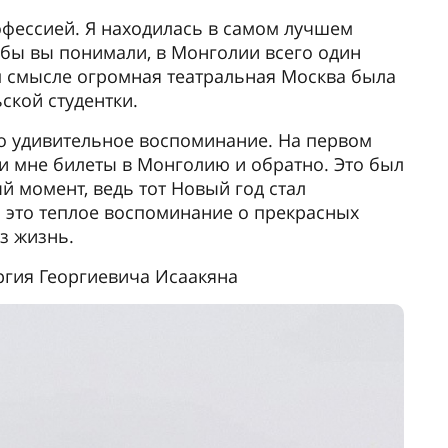
офессией. Я находилась в самом лучшем
обы вы понимали, в Монголии всего один
ом смысле огромная театральная Москва была
кой студентки.
о удивительное воспоминание. На первом
и мне билеты в Монголию и обратно. Это был
 момент, ведь тот Новый год стал
 это теплое воспоминание о прекрасных
з жизнь.
ргия Георгиевича Исаакяна
Следу
могу посоветовать следующее: