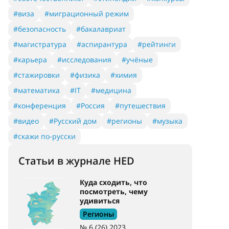
#виза
#миграционный режим
#безопасность
#бакалавриат
#магистратура
#аспирантура
#рейтинги
#карьера
#исследования
#учёные
#стажировки
#физика
#химия
#математика
#IT
#медицина
#конференция
#Россия
#путешествия
#видео
#Русский дом
#регионы
#музыка
#скажи по-русски
Статьи в журнале HED
Куда сходить, что
посмотреть, чему
удивиться
Регионы
№ 6 (26) 2023