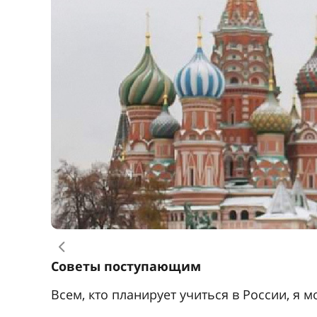
Учите русский язык. Знание языка –
Изучайте то, что вы действительно х
профессией – прекрасный мотиватор 
Выбирайте тщательно профессию/гор
Не сдавайтесь, даже если не получает
Читайте. Книги помогут восполнить 
О карьере и предназначении
В первый год обучения в ГИТИСе я хотела
профессиональный путь в России. И толь
вернуться в Монголию и развивать театрал
Я вернулась в Академический театр оперы 
сейчас я – режиссер театра. Я благодарна
реализации интересных культурных проект
сильную творческую связь. Нам уже есть 
01.09.2023