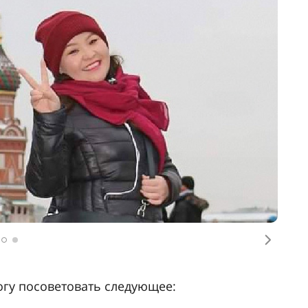
 ваше преимущество и ваш помощник.
отите изучать. Искреннее желание овладеть
в трудные моменты.
од/университет.
ся ничего. Это пройдет.
пробелы знания.
 остаться в Москве и продолжить свой
ко позже пришло понимание, что я должна
ьное искусство здесь. Так и случилось.
и балета в Улан-Баторе в новом статусе. И
 руководству театра за возможность
ов и Русскому Дому (РЦНК) за поддержку и
чем гордиться и многое еще предстоит.