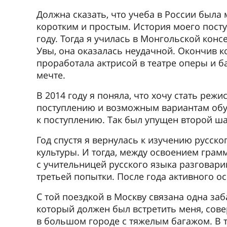
Должна сказать, что учеба в России была 
коротким и простым. История моего посту
году. Тогда я училась в Монгольской конс
Увы, она оказалась неудачной. Окончив к
проработала актрисой в театре оперы и б
мечте.
В 2014 году я поняла, что хочу стать ре
поступлению и возможным вариантам обуч
к поступлению. Так был упущен второй ша
Год спустя я вернулась к изучению русско
культуры. И тогда, между освоением гра
с учительницей русского языка разговари
третьей попытки. После года активного о
С той поездкой в Москву связана одна заба
который должен был встретить меня, сове
в большом городе с тяжелым багажом. В т