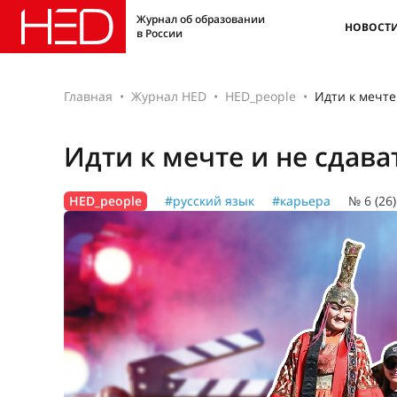
Журнал об образовании
НОВОСТ
в России
Главная
Журнал HED
HED_people
Идти к мечте
Идти к мечте и не сдава
HED_people
#русский язык
#карьера
№ 6 (26