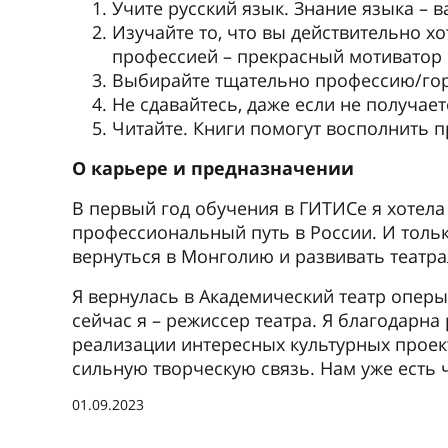
Университеты России
Вятский государственный
Ростовск
университет
экономич