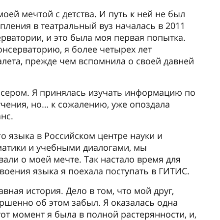
моей мечтой с детства. И путь к ней не был
пления в театральный вуз началась в 2011
ерватории, и это была моя первая попытка.
онсерваторию, я более четырех лет
алета, прежде чем вспомнила о своей давней
жиссером. Я принялась изучать информацию по
ения, но… к сожалению, уже опоздала
нс.
го языка в Российском центре науки и
мматики и учебными диалогами, мы
вали о моей мечте. Так настало время для
своения языка я поехала поступать в ГИТИС.
вная история. Дело в том, что мой друг,
ршенно об этом забыл. Я оказалась одна
от момент я была в полной растерянности, и,