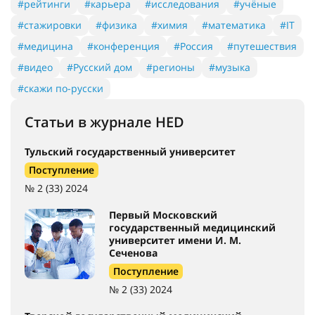
#рейтинги
#карьера
#исследования
#учёные
#стажировки
#физика
#химия
#математика
#IT
#медицина
#конференция
#Россия
#путешествия
#видео
#Русский дом
#регионы
#музыка
#скажи по-русски
Статьи в журнале HED
Тульский государственный университет
Поступление
№ 2 (33) 2024
Первый Московский
государственный медицинский
университет имени И. М.
Сеченова
Поступление
№ 2 (33) 2024