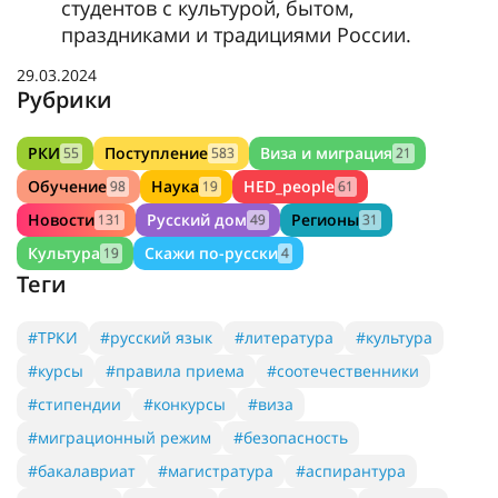
студентов с культурой, бытом,
праздниками и традициями России.
29.03.2024
Рубрики
РКИ
Поступление
Виза и миграция
55
583
21
Обучение
Наука
HED_people
98
19
61
Новости
Русский дом
Регионы
131
49
31
Культура
Скажи по-русски
19
4
Теги
#ТРКИ
#русский язык
#литература
#культура
#курсы
#правила приема
#соотечественники
#стипендии
#конкурсы
#виза
#миграционный режим
#безопасность
#бакалавриат
#магистратура
#аспирантура