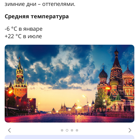
зимние дни – оттепелями.
Средняя температура
-6 °С в январе
+22 °С в июле
Предыдущее
Сл