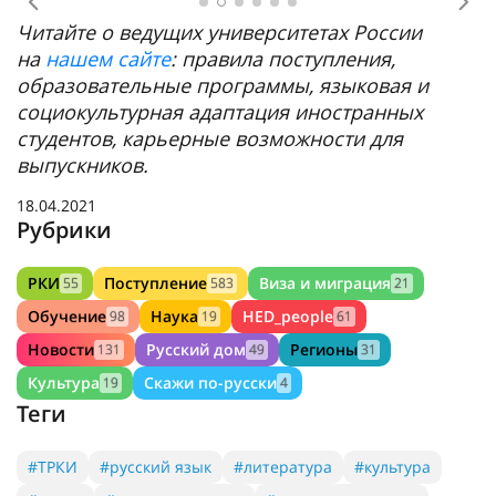
Предыдущее
Сл
Читайте о ведущих университетах России
на
нашем сайте
: правила поступления,
образовательные программы, языковая и
социокультурная адаптация иностранных
студентов, карьерные возможности для
выпускников.
18.04.2021
Рубрики
РКИ
Поступление
Виза и миграция
55
583
21
Обучение
Наука
HED_people
98
19
61
Новости
Русский дом
Регионы
131
49
31
Культура
Скажи по-русски
19
4
Теги
#ТРКИ
#русский язык
#литература
#культура