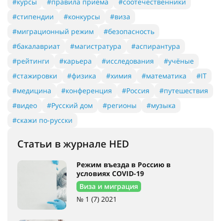
#курсы
#правила приема
#соотечественники
#стипендии
#конкурсы
#виза
#миграционный режим
#безопасность
#бакалавриат
#магистратура
#аспирантура
#рейтинги
#карьера
#исследования
#учёные
#стажировки
#физика
#химия
#математика
#IT
#медицина
#конференция
#Россия
#путешествия
#видео
#Русский дом
#регионы
#музыка
#скажи по-русски
Статьи в журнале HED
Режим въезда в Россию в
условиях COVID-19
Виза и миграция
№ 1 (7) 2021