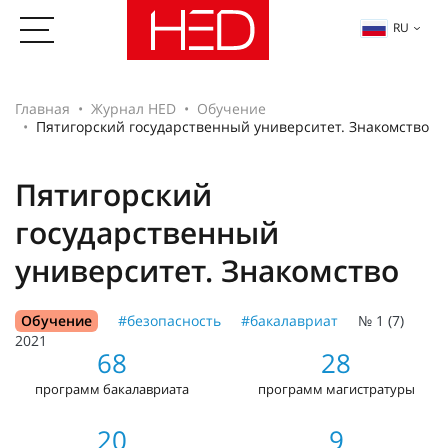
RU
Главная
Журнал HED
Обучение
Пятигорский государственный университет. Знакомство
Пятигорский
государственный
университет. Знакомство
Обучение
#безопасность
#бакалавриат
№ 1 (7)
2021
68
28
программ бакалавриата
программ магистратуры
20
9