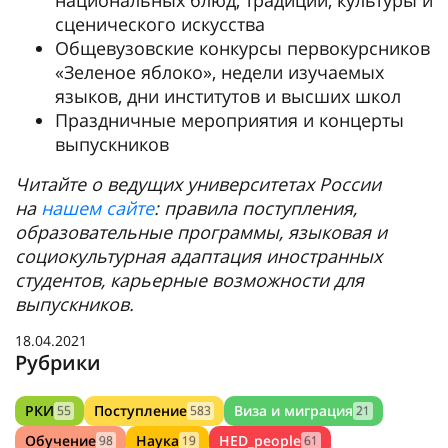
сценического искусства
Общевузовские конкурсы первокурсников
«Зеленое яблоко», недели изучаемых
языков, дни институтов и высших школ
Праздничные мероприятия и концерты
выпускников
Читайте о ведущих университетах России
на
нашем сайте
: правила поступления,
образовательные программы, языковая и
социокультурная адаптация иностранных
студентов, карьерные возможности для
выпускников.
18.04.2021
Рубрики
РКИ
Поступление
Виза и миграция
55
583
21
Обучение
Наука
HED_people
98
19
61