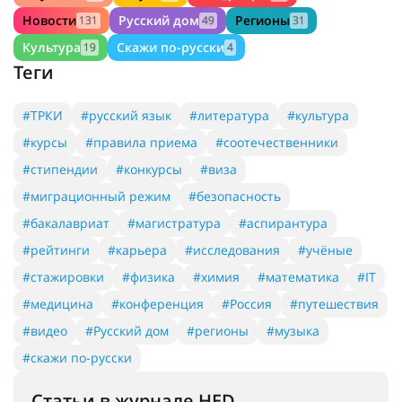
Новости
Русский дом
Регионы
131
49
31
Культура
Скажи по-русски
19
4
Теги
#ТРКИ
#русский язык
#литература
#культура
#курсы
#правила приема
#соотечественники
#стипендии
#конкурсы
#виза
#миграционный режим
#безопасность
#бакалавриат
#магистратура
#аспирантура
#рейтинги
#карьера
#исследования
#учёные
#стажировки
#физика
#химия
#математика
#IT
#медицина
#конференция
#Россия
#путешествия
#видео
#Русский дом
#регионы
#музыка
#скажи по-русски
Статьи в журнале HED