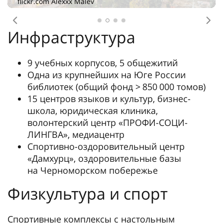
flickr.com Alexxx Malev
Предыдущее
Сл
Инфраструктура
9 учебных корпусов, 5 общежитий
Одна из крупнейших на Юге России
библиотек (общий фонд > 850 000 томов)
15 центров языков и культур, бизнес-
школа, юридическая клиника,
волонтерский центр «ПРОФИ-СОЦИ-
ЛИНГВА», медиацентр
Спортивно-оздоровительный центр
«Дамхурц», оздоровительные базы
на Черноморском побережье
Физкультура и спорт
Спортивные комплексы с настольным