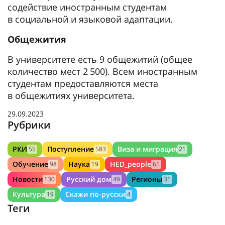
содействие иностранным студентам
в социальной и языковой адаптации.
Общежития
В университете есть 9 общежитий (общее
количество мест 2 500). Всем иностранным
студентам предоставляются места
в общежитиях университета.
29.09.2023
Рубрики
РКИ
Поступление
Виза и миграция
55
583
21
Обучение
Наука
HED_people
98
19
61
Новости
Русский дом
Регионы
130
49
31
Культура
Скажи по-русски
19
4
Теги