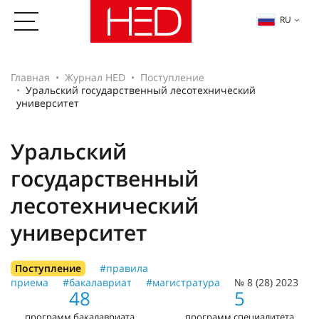
RU
Главная
Журнал HED
Поступление
Уральский государственный лесотехнический
университет
Уральский
государственный
лесотехнический
университет
Поступление
#правила
приема
#бакалавриат
#магистратура
№ 8 (28) 2023
48
5
программ бакалавриата
программ специалитета