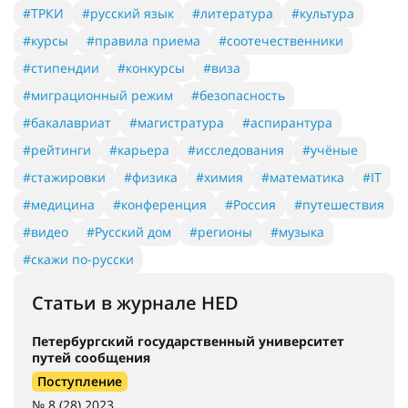
#ТРКИ
#русский язык
#литература
#культура
#курсы
#правила приема
#соотечественники
#стипендии
#конкурсы
#виза
#миграционный режим
#безопасность
#бакалавриат
#магистратура
#аспирантура
#рейтинги
#карьера
#исследования
#учёные
#стажировки
#физика
#химия
#математика
#IT
#медицина
#конференция
#Россия
#путешествия
#видео
#Русский дом
#регионы
#музыка
#скажи по-русски
Статьи в журнале HED
Петербургский государственный университет
путей сообщения
Поступление
№ 8 (28) 2023