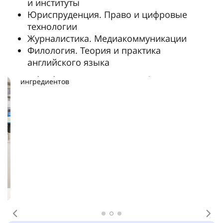
и институты
Юриспруденция. Право и цифровые
технологии
Журналистика. Медиакоммуникации
Филология. Теория и практика
английского языка
Лаборатория синтеза и анализа пищевых
ингредиентов
Предыдущее
Сл