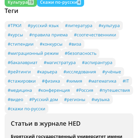
Культура
Скажи по-русски
19
4
Теги
#ТРКИ
#русский язык
#литература
#культура
#курсы
#правила приема
#соотечественники
#стипендии
#конкурсы
#виза
#миграционный режим
#безопасность
#бакалавриат
#магистратура
#аспирантура
#рейтинги
#карьера
#исследования
#учёные
#стажировки
#физика
#химия
#математика
#IT
#медицина
#конференция
#Россия
#путешествия
#видео
#Русский дом
#регионы
#музыка
#скажи по-русски
Статьи в журнале HED
Бурятский государственный университет имени