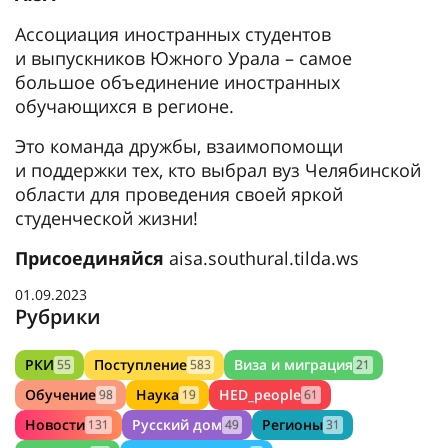
Ассоциация иностранных студентов
и выпускников Южного Урала – самое
большое объединение иностранных
обучающихся в регионе.
Это команда дружбы, взаимопомощи
и поддержки тех, кто выбрал вуз Челябинской
области для проведения своей яркой
студенческой жизни!
Присоединяйся
aisa.southural.tilda.ws
01.09.2023
Рубрики
РКИ
Поступление
Виза и миграция
55
583
21
Обучение
Наука
HED_people
98
19
61
Новости
Русский дом
Регионы
131
49
31