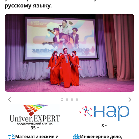
русскому языку.
Предыдущее
Сл
3
35
Математические и
Инженерное дело,