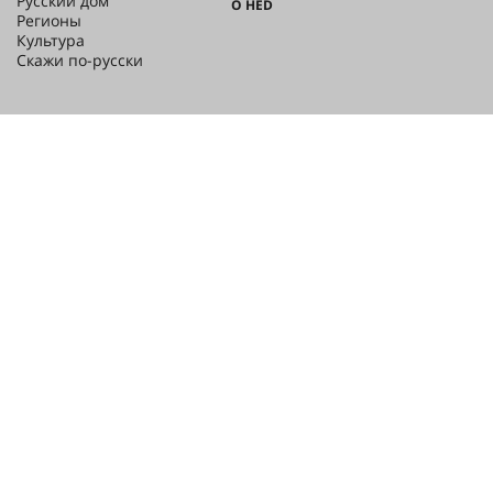
Русский дом
О HED
Регионы
Культура
Скажи по-русски