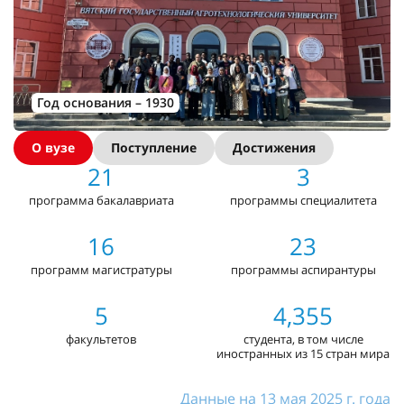
Год основания – 1930
О вузе
Поступление
Достижения
21
3
программа бакалавриата
программы специалитета
16
23
программ магистратуры
программы аспирантуры
5
4,355
факультетов
студента, в том числе
иностранных из 15 стран мира
Данные на 13 мая 2025 г. года