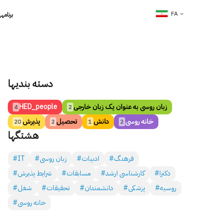
FA
برنامه­
دسته بندی­ها
زبان روسی به عنوان یک زبان خارجی
HED_people
4
2
خانه روسی
دانش
تحصیل
پذیرش
20
2
1
2
هشتگ­ها
#فرهنگ
#ادبیات
#زبان روسی
#IT
#دکترا
#کارشناسی ارشد
#مسابقات
#شرایط پذیرش
#روسیه
#پزشکی
#دانشمندان
#تحقیقات
#شغل
#خانه روسی