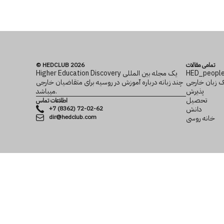
تمامی مقالات
© HEDCLUB 2026
HED_peopl
Higher Education Discovery یک مجله بین المللی
ک زبان خارجی
چند زبانه درباره آموزش در روسیه برای متقاضیان خارجی
پذیرش
می­باشد.
تحصیل
اطلاعات تماس
دانش
+7 (8362) 72-02-62
dir@hedclub.com
خانه روسی