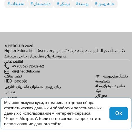
#خانه روسی
#روسیه
#پزشکی
#دانشمندان
#تحقیقات
© HEDCLUB 2026
Higher Education Discovery یک مجله بین المللی چند زبانه درباره آموزش
در روسیه برای متقاضیان خارجی می­باشد.
اطلاعات تماس
+7 (8362) 72-02-62
dir@hedclub.com
دانشگاه­های روسیه
تمامی مقالات
HED_people
مناطقروسیه
تمامی شماره­های مجله
زبان روسی به عنوان یک زبان خارجی
شرکا
پذیرش
مجوز کاربر
تحصیل
محرمانگی
دانش
Мы используем куки, в том числе в целях сбора
HED
خانه روسی
статистических данных и обработки персональных
Ok
данных с использованием интернет-сервиса
"ЯндексМетрика". Если вы не согласны прекратите
использование данного сайта.