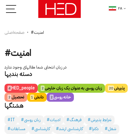
FA
#امنیت
صفحه‌اصلی
#امنیت
در زبان انتخابی شما مقاله­ای وجود ندارد
دسته بندی­ها
پذیرش
زبان روسی به عنوان یک زبان خارجی
HED_people
4
2
20
خانه روسی
دانش
تحصیل
2
1
2
هشتگ­ها
#شرایط پذیرش
#فرهنگ
#ادبیات
#زبان روسی
#IT
#شغل
#دکترا
#کارشناسی ارشد
#کارشناسی
#مسابقات