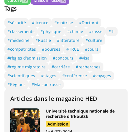
culture
Maison russe
10
16
Tags
#sécurité
#licence
#maîtrise
#Doctorat
#classements
#physique
#chimie
#russe
#TI
#médecine
#Russie
#littérature
#culture
#compatriotes
#bourses
#TRCE
#cours
#règles d'admission
#concours
#visa
#régime migratoire
#carrière
#recherches
#scientifiques
#stages
#conférence
#voyages
#Régions
#Maison russe
Articles dans le magazine HED
Université technique nationale de
recherche d'Irkoutsk
Admission
№ 6 (37) 2024