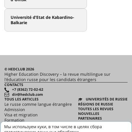
Université d’Etat de Kabardino-
Balkarie
© HEDCLUB 2026
Higher Education Discovery – la revue multilingue sur
l'éducation russe pour les candidats étrangers
CONTACTS
+7 (8362) 72-02-62
dir@hedclub.com
TOUS LES ARTICLES
UNIVERSITÉS DE RUSSIE
Le russe comme langue étrangère
RÉGIONS DE RUSSIE
TOUTES LES REVUES
Admission
NOUVELLES
Visa et migration
PARTENAIRES
Formation
CONTRAT D'UTILISATION
Science
Мы используем куки, в том числе в целях сбора
CONFIDENTIALITÉ
HED_people
статистических данных и обработки