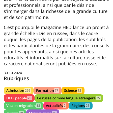
et professionnels, ainsi que par le désir de
s'immerger dans la richesse de la grande culture
et de son patrimoine.
C'est pourquoi le magazine HED lance un projet à
grande échelle «Dis en russe», dans le cadre
duquel les pages de la publication, les subtilités
et les particularités de la grammaire, des conseils
pour les apprenants, ainsi que des articles
éducatifs et informatifs sur la culture russe et le
caractère national seront publiées en russe.
30.10.2024
Rubriques
Admission
Formation
Science
299
77
12
HED_people
Le russe comme langue étrangère
25
25
Visa et migration
Actualités
Régions
13
2
25