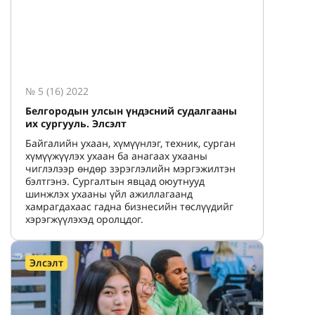
№ 5 (16) 2022
Белгородын улсын үндэсний судалгааны
их сургууль. Элсэлт
Байгалийн ухаан, хүмүүнлэг, техник, сурган
хүмүүжүүлэх ухаан ба анагаах ухааны
чиглэлээр өндөр зэрэглэлийн мэргэжилтэн
бэлтгэнэ. Сургалтын явцад оюутнууд
шинжлэх ухааны үйл ажиллагаанд
хамрагдахаас гадна бизнесийн төслүүдийг
хэрэгжүүлэхэд оролцдог.
Элсэлт