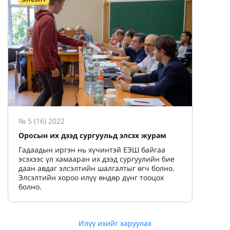
№ 5 (16) 2022
Оросын их дээд сургуульд элсэх журам
Гадаадын иргэн нь хүчинтэй ЕЭШ байгаа
эсэхээс үл хамааран их дээд сургуулийн бие
даан авдаг элсэлтийн шалгалтыг өгч болно.
Элсэлтийн хороо илүү өндөр дүнг тооцох
болно.
Илүү ихийг харуулах