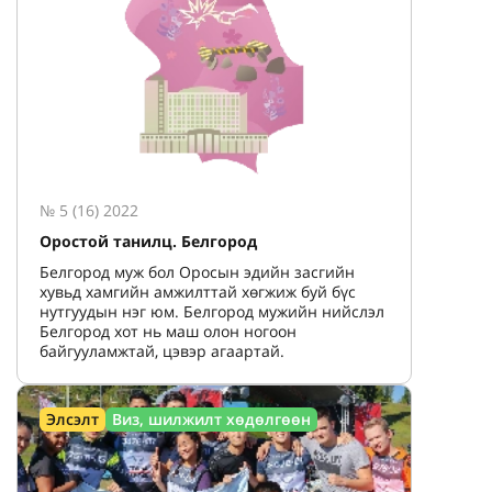
№ 5 (16) 2022
Оростой танилц. Белгород
Белгород муж бол Оросын эдийн засгийн
хувьд хамгийн амжилттай хөгжиж буй бүс
нутгуудын нэг юм. Белгород мужийн нийслэл
Белгород хот нь маш олон ногоон
байгууламжтай, цэвэр агаартай.
Элсэлт
Виз, шилжилт хөдөлгөөн