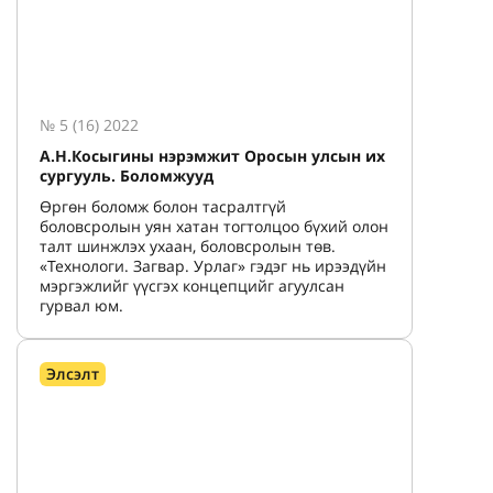
№ 5 (16) 2022
А.Н.Косыгины нэрэмжит Оросын улсын их
сургууль. Боломжууд
Өргөн боломж болон тасралтгүй
боловсролын уян хатан тогтолцоо бүхий олон
талт шинжлэх ухаан, боловсролын төв.
«Технологи. Загвар. Урлаг» гэдэг нь ирээдүйн
мэргэжлийг үүсгэх концепцийг агуулсан
гурвал юм.
Элсэлт