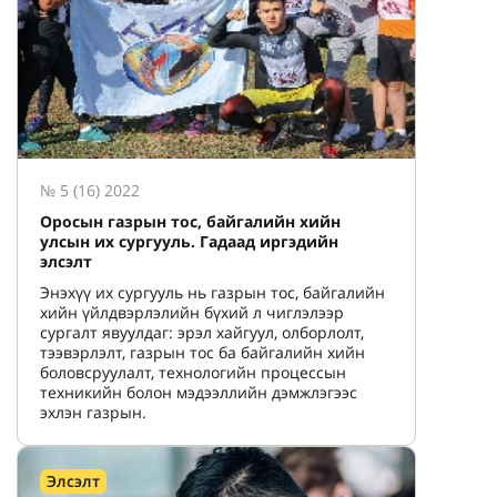
№ 5 (16) 2022
Оросын газрын тос, байгалийн хийн
улсын их сургууль. Гадаад иргэдийн
элсэлт
Энэхүү их сургууль нь газрын тос, байгалийн
хийн үйлдвэрлэлийн бүхий л чиглэлээр
сургалт явуулдаг: эрэл хайгуул, олборлолт,
тээвэрлэлт, газрын тос ба байгалийн хийн
боловсруулалт, технологийн процессын
техникийн болон мэдээллийн дэмжлэгээс
эхлэн газрын.
Элсэлт