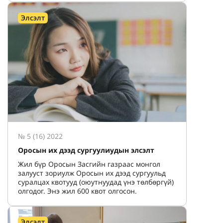
Элсэлт
№ 5 (16) 2022
Оросын их дээд сургуулиудын элсэлт
Жил бүр Оросын Засгийн газраас монгол
залууст зориулж Оросын их дээд сургуульд
суралцах квотууд (оюутнуудад үнэ төлбөргүй)
олгодог. Энэ жил 600 квот олгосон.
Элсэлт