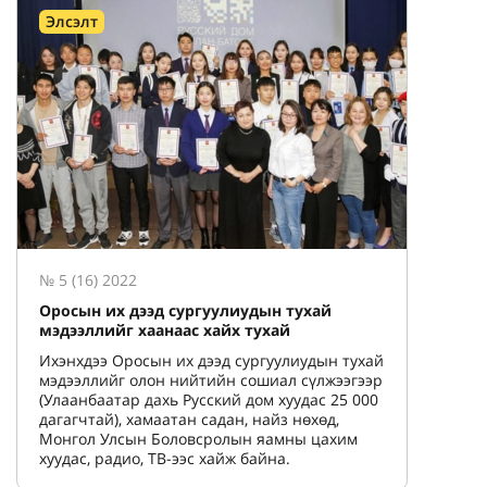
Элсэлт
№ 5 (16) 2022
Оросын их дээд сургуулиудын тухай
мэдээллийг хаанаас хайх тухай
Ихэнхдээ Оросын их дээд сургуулиудын тухай
мэдээллийг олон нийтийн сошиал сүлжээгээр
(Улаанбаатар дахь Русский дом хуудас 25 000
дагагчтай), хамаатан садан, найз нөхөд,
Монгол Улсын Боловсролын яамны цахим
хуудас, радио, ТВ-ээс хайж байна.