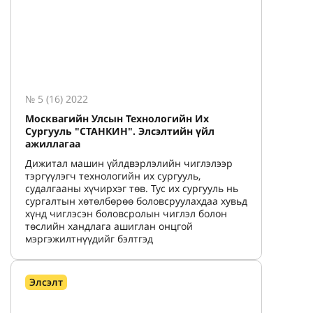
№ 5 (16) 2022
Москвагийн Улсын Технологийн Их
Сургууль "СТАНКИН". Элсэлтийн үйл
ажиллагаа
Дижитал машин үйлдвэрлэлийн чиглэлээр
тэргүүлэгч технологийн их сургууль,
судалгааны хүчирхэг төв. Тус их сургууль нь
сургалтын хөтөлбөрөө боловсруулахдаа хувьд
хүнд чиглэсэн боловсролын чиглэл болон
төслийн хандлага ашиглан онцгой
мэргэжилтнүүдийг бэлтгэд
Элсэлт