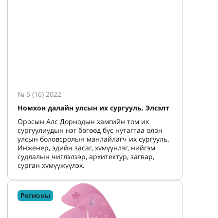
№ 5 (16) 2022
Номхон далайн улсын их сургууль. Элсэлт
Оросын Алс Дорнодын хамгийн том их
сургуулиудын нэг бөгөөд бүс нутагтаа олон
улсын боловсролын манлайлагч их сургууль.
Инженер, эдийн засаг, хүмүүнлэг, нийгэм
судлалын чиглэлээр, архитектур, загвар,
сурган хүмүүжүүлэх.
Регионы