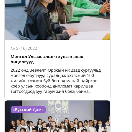
№ 5 (16) 2022
Монгол Улсаас элсэгч хүлээн авах
онцлогууд
2022 онд Зөвлөлт, Оросын их дээд сургуульд
монгол оюутнууд суралцаж эхэлсний 100
жилийн тохиож буй бөгөөд манай найрсаг
хоёр улсын хооронд дипломат харилцаа
тогтоогдоод зуу гаруй жил болж байна.
«Русский Дом»