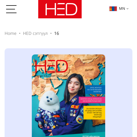
MN
Home
HED сэтгүүл
16