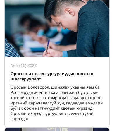
№ 5 (16) 2022
Оросын их дээд сургуулиудын квотын
шалгаруулалт
Оросын Боловсрол, шинжлэх ухааны яам ба
Россотрудничество хамтран жил бүр улсын
төсвийн тэтгэлэгт хамрагдах гадаадын иргэн,
иргэний харьяалалгүй хүн, гадаадад амьдарч
буй эх орон нэгтнүүдийг квотын хүрээнд
Оросын их дээд сургуульд элсүүлэх тухай
зарладаг.