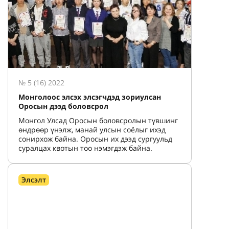
№ 5 (16) 2022
Монголоос элсэх элсэгчдэд зориулсан
Оросын дээд боловсрол
Монгол Улсад Оросын боловсролын түвшинг
өндрөөр үнэлж, манай улсын соёлыг ихэд
сонирхож байна. Оросын их дээд сургуульд
суралцах квотын тоо нэмэгдэж байна.
Элсэлт