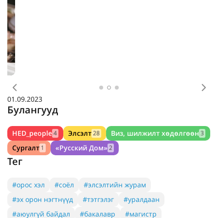
Өмнөх
Дар
01.09.2023
Булангууд
HED_people
Элсэлт
Виз, шилжилт хөдөлгөөн
4
28
3
Сургалт
«Русский Дом»
1
2
Тег
#орос хэл
#соёл
#элсэлтийн журам
#эх орон нэгтнүүд
#тэтгэлэг
#уралдаан
#аюулгүй байдал
#бакалавр
#магистр