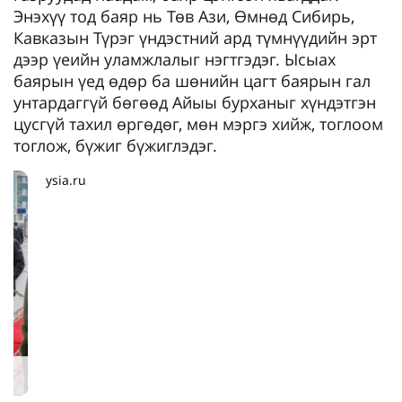
Энэхүү тод баяр нь Төв Ази, Өмнөд Сибирь,
Кавказын Түрэг үндэстний ард түмнүүдийн эрт
дээр үеийн уламжлалыг нэгтгэдэг. Ысыах
баярын үед өдөр ба шөнийн цагт баярын гал
унтардаггүй бөгөөд Айыы бурханыг хүндэтгэн
цусгүй тахил өргөдөг, мөн мэргэ хийж, тоглоом
тоглож, бүжиг бүжиглэдэг.
ysia.ru