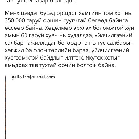
тав тухтай газар болгодог.
Мөнх цэвдэг бүсэд оршдог хамгийн том хот нь
350 000 гаруй оршин суугчтай бөгөөд байнга
өссөөр байна. Хөдөлмөр эрхлэх боломжтой хүн
амын 60 гаруй хувь нь худалдаа, үйлчилгээний
салбарт ажилладаг бөгөөд энэ нь тус салбарын
хөгжил ба олон төрлийн бараа, үйлчилгээний
хүртээмжтэй байдлыг илтгэж, Якутск хотыг
амьдрах тав тухтай орчин болгож байна.