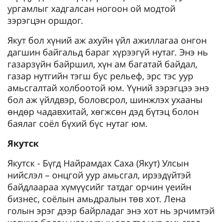
ургамлыг хадгалсан ногоон ой модтой
зэрэгцэн оршдог.
Якут бол хүний аж ахуйн үйл ажиллагаа онгон
дагшин байгальд бараг хүрээгүй нутаг. Энэ нь
газарзүйн байршил, хүн ам багатай байдал,
газар нутгийн тэгш бус рельеф, эрс тэс уур
амьсгалтай холбоотой юм. Үүний зэрэгцээ энэ
бол аж үйлдвэр, боловсрол, шинжлэх ухааны
өндөр чадавхитай, хөгжсөн дэд бүтэц болон
баялаг соёл бүхий бүс нутаг юм.
Якутск
Якутск - Бүгд Найрамдах Саха (Якут) Улсын
нийслэл – онцгой уур амьсгал, ирээдүйтэй
байдлаараа хүмүүсийг татдаг орчин үеийн
бизнес, соёлын амьдралын төв хот. Лена
голын эрэг дээр байрладаг энэ хот нь эрчимтэй