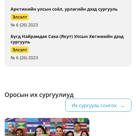
Арктикийн улсын соёл, урлагийн дээд сургууль
Элсэлт
№ 6 (26) 2023
Бүгд Найрамдах Саха (Якут) Улсын Хөгжмийн дээд
сургууль
Элсэлт
№ 6 (26) 2023
Оросын их сургуулиуд
Их сургууль сонгох