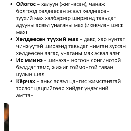
Ойогос
– халуун (жигнэсэн), чанаж
болгоод хөлдөөсөн эсвэл хөлдөөсөн
түүхий мах хэлбэрээр ширээнд тавьдаг
адууны эсвэл унаганы мах (ихэвчлэн цээж
мах)
Хөлдөөсөн түүхий мах
– давс, хар нунтаг
чинжүүтэй ширээнд тавьдаг нимгэн зүссэн
хөлдөөсөн загас, унаганы мах эсвэл элэг
Ис миинэ
- шинэхэн ногоон сонгинотой
бэлддэг төмс, жижиг гоймонтой таван
цулын шөл
Кёрчэх
– аньс эсвэл цангис жимсгэнэтэй
тослог цөцгийгөөр хийдэг үндэсний
амттан