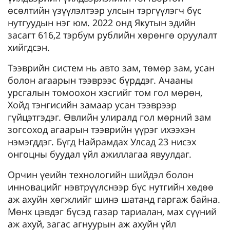
өсөлтийн үзүүлэлтээр улсын тэргүүлэгч бүс
нутгуудын нэг юм. 2022 онд Якутын эдийн
засагт 616,2 тэрбум рублийн хөрөнгө оруулалт
хийгдсэн.
Тээврийн систем нь авто зам, төмөр зам, усан
болон агаарын тээврээс бүрддэг. Ачааны
урсгалын томоохон хэсгийг том гол мөрөн,
Хойд тэнгисийн замаар усан тээврээр
гүйцэтгэдэг. Өвлийн улиралд гол мөрний зам
зогсоход агаарын тээврийн үүрэг ихээхэн
нэмэгддэг. Бүгд Найрамдах Улсад 23 нисэх
онгоцны буудал үйл ажиллагаа явуулдаг.
Орчин үеийн технологийн шийдэл болон
инновацийг нэвтрүүлснээр бүс нутгийн хөдөө
аж ахуйн хөгжлийг шинэ шатанд гаргаж байна.
Мөнх цэвдэг бүсэд газар тариалан, мах сүүний
аж ахуй, загас агнуурын аж ахуйн үйл