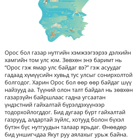
Орос бол газар нутгийн хэмжээгээрээ дэлхийн
хамгийн том улс юм. Зөвхөн энэ баримт нь
“Орос гэж ямар улс байдаг вэ?” гэж асуудаг
гадаад хүмүүсийн хувьд тус улсыг сонирхолтой
болгодог. Харин Орос бол өөр өөр байдаг шүү
найзууд аа. Түүний олон талт байдал нь зөвхөн
газарзүйн байршлаас гадна угсаатан
үндэстний гайхалтай бүрэлдэхүүнээр
тодорхойлогддог. Бид дугаар бүрт гайхалтай
газрууд, алдартай зүйлс, хотууд болон бүхэл
бүтэн бүс нутгуудын талаар ярьдаг. Өнөөдөр
бид уншигчдаа Якут руу аялахыг урьж байна.