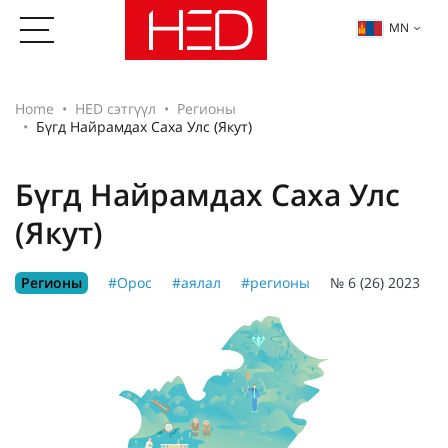
MN
Home
HED сэтгүүл
Регионы
Бүгд Найрамдах Саха Улс (Якут)
Бүгд Найрамдах Саха Улс
(Якут)
Регионы
#Орос
#аялал
#регионы
№ 6 (26) 2023