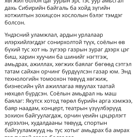
хөгжил болон цаг уурын эрс тэс уур амьсгал
дахь Сибирийн байгаль ба хойд зүгийн
хотжилтын зохицсон хослолын бэлэг тэмдэг
болсон.
Үндэсний уламжлал, ардын урлалаар
илэрхийлэгддэг сонирхолтой түүх, соёлын өв
бүхий тус хот нь зүгээр газрын зураг дээрх цэг
биш, харин хуучин ба шинийг нэгтгэж,
амьдрах, ажиллах, хөгжих баялаг бөгөөд сэтгэл
татам сайхан орчинг бүрдүүлсэн газар юм. Энд
технологийн томоохон төвүүд хөгжиж,
бизнесийн үйл ажиллагаа явуулах таатай
нөхцөл бүрдсэн. Соёлын амьдрал нь маш
баялаг: Якутск хотод төрөл бүрийн арга хэмжээ,
баяр наадам, концерт, театрын үзүүлбэрүүд
зохион байгуулагдаж, орчин үеийн цэцэрлэгт
хүрээлэн, худалдааны төвүүд, спортын
байгууламжууд нь тус хотыг амьдрах ба амрах