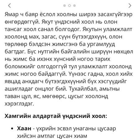
Өмнөх
Дар
Ямар ч баяр ёслол хоолны ширээ засахгүйгээр
өнгөрдөггүй. Якут үндэсний хоол нь олон
тансаг хоол санал болгодог. Якутын уламжлалт
хоолонд мах, загас, сүүн бүтээгдэхүүн, олон
төрлөөр бэлдсэн жимсгэнэ ба ургамлууд
багтдаг. Бүс нутгийн байгалийн ширүүн нөхцөл
нь жимс ба ихэнх хүнсний ногоо тарих
боломжийг олгодоггүй тул уламжлалт хоолонд
жимс ногоо байдаггүй. Үүнээс гадна, хоол хийх
явцад анхдагч бүтээгдэхүүний бүх хэсгүүдийг
ашигладаг онцлог бий. Тухайлбал, амьтны
таван цул, яс, мөгөөрс, цусыг хоолонд
хэрэглэдэг.
Хамгийн алдартай үндэсний хоол:
Хаан
- үхрийн эсвэл унаганы цусаар
хийсэн амтлаг цусан хиам