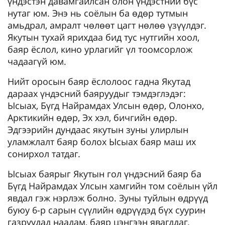
үндэстэн давамгайлсан олон үндэстний бүс
нутаг юм. Энэ нь соёлын ба өдөр тутмын
амьдрал, амралт чөлөөт цагт нөлөө үзүүлдэг.
Якутын тухай ярихдаа бид тус нутгийн хоол,
баяр ёслол, кино урлагийг үл тоомсорлож
чадаагүй юм.
Нийт оросын баяр ёслолоос гадна Якутад
дараах үндэсний баяруудыг тэмдэглэдэг:
Ысыах, Бүгд Найрамдах Улсын өдөр, Олонхо,
Арктикийн өдөр, Эх хэл, бичгийн өдөр.
Эдгээрийн дундаас якутын зуны улирлын
уламжлалт баяр болох Ысыах баяр маш их
сонирхол татдаг.
Ысыах баярыг Якутын гол үндэсний баяр ба
Бүгд Найрамдах Улсын хамгийн том соёлын үйл
явдал гэж нэрлэж болно. Зуны туйлын өдрүүд
буюу 6-р сарын сүүлийн өдрүүдэд бүх суурин
газруудад наадам, баяр цэнгээн явагддаг.