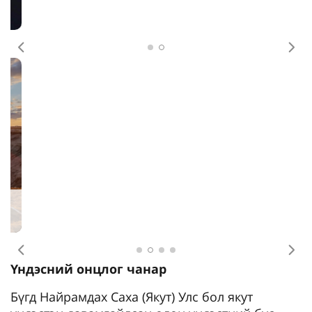
Өмнөх
Дар
Өмнөх
Дар
Үндэсний онцлог чанар
Бүгд Найрамдах Саха (Якут) Улс бол якут