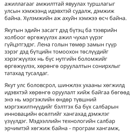
ажиллагааг амжилттай явуулах туршлагыг
улсын хэмжээнд идэвхтэй судалж, дэмжиж
байна. Хүлэмжийн аж ахуйн хэмжээ өсч байна.
Якутын эдийн засагт дэд бүтэц ба тээврийн
холбоог өргөжүүлэх ажил чухал үүрэг
гүйцэтгэдэг. Лена голын төмөр замын гүүр
зэрэг дэд бүтцийн томоохон төслүүдийг
хэрэгжүүлэх нь бүс нутгийн боломжийг
өргөжүүлэх, хөрөнгө оруулалтын сонирхлыг
татахад тусалдаг.
Якут улс боловсрол, шинжлэх ухааны хөгжилд
идэвхтэй хөрөнгө оруулалт хийж байгаа бөгөөд
энэ нь мэргэжлийн өндөр түвшний
мэргэжилтнүүдийг бэлтгэх ба бүх салбарын
инновацийн өсөлтийг хангахад дэмжлэг
үзүүлдэг. Мэдээллийн технологийн салбар
эрчимтэй хөгжиж байна - програм хангамж,