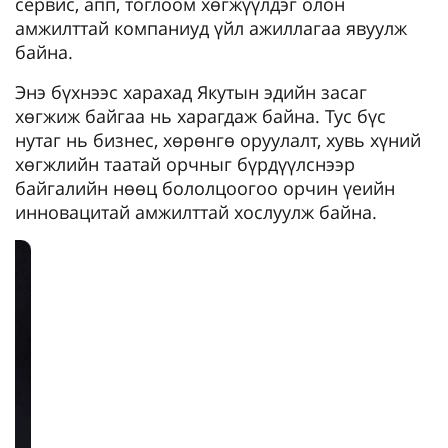
сервис, апп, тоглоом хөгжүүлдэг олон
амжилттай компаниуд үйл ажиллагаа явуулж
байна.
Энэ бүхнээс харахад Якутын эдийн засаг
хөгжиж байгаа нь харагдаж байна. Тус бүс
нутаг нь бизнес, хөрөнгө оруулалт, хувь хүний ​​
хөгжлийн таатай орчныг бүрдүүлснээр
байгалийн нөөц бололцоогоо орчин үеийн
инновацитай амжилттай хослуулж байна.