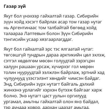
Газар зүй
Якут бол үнэхээр гайхалтай газар. Сибирийн
зүүн хойд хэсэгт байрлах асар том газар нутаг
нь Аргентинаас том талбайтай бөгөөд хойд
талаараа Лаптевын болон Зүүн Сибирийн
тэнгисийн усаар хязгаарлагддаг.
Якут бол гайхалтай эрс тэс ялгаатай нутаг:
төгсөшгүй тундрын дараа арктикийн цөл эхлэж,
сэтгэл хөдөлгөм мөсөн голуудтай зэрэгцэн
халуун рашаан урсаж, хүчирхэг гол мөрөн
толин нууруудтай ээлжлэн байрлаж, эртний хад
чулуунууд үзэсгэлэнт хөндийг чимсэн байдаг.
Энд, Сибирийн зүрх нутагт байгаль дэлхий
жинхэнэ урлагийг хэрхэн бүтээж байгааг харж
болно. Энэ нутагт цаст уулын оргилууд
ургамал, амьтны гайхалтай олон янз байдал,
тэр дундаа ховор, дархан цаазат амьтад,