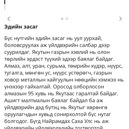
gelio.livejournel.com
Өмнөх
Дар
Эдийн засаг
Бүс нутгийн эдийн засаг нь уул уурхай,
боловсруулах аж үйлдвэрийн салбар дээр
суурилдаг. Якутын газрын хэвлий нь олон
төрлийн эрдэст түүхий эдээр баялаг байдаг.
Алмаз, алт, уран, сурьма, төмрийн хүдэр, нүүрс,
тугалга, мөнгөн ус, нүүрс устөрөгч, газрын
ховор металлын хайгуулын нөөцийн хэмжээ нь
үнэхээр гайхалтай. Оросод олборлосон
алмазын 95 хувь нь Якутаас гаралтай байдаг.
Ашигт малтмалын баялаг байдал ба аж
үйлдвэрийн дэд бүтэц нь Якутыг хөрөнгө
оруулагчдын хувьд сонирхолтой бүс нутаг
болгодог. Бүгд Найрамдах Саха Улс нь аж
үйлдвэрийн үйлдвэрлэлийн тогтвортой