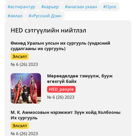
#аспирантур
#карьер
#анагаах ухаан
#Орос
#аялал
#«Русский Дом»
HED сэтгүүлийн нийтлэл
Өмнөд Уралын улсын их сургууль (үндэсний
судалгааны их сургууль)
Элсэлт
№ 6 (26) 2023
Мөрөөдөлдөө тэмүүлж, бууж
өгөхгүй байх
HED_people
№ 6 (26) 2023
М. К. Аммосовын нэрэмжит Зүүн хойд Холбооны
Их сургууль
Элсэлт
№ 6 (26) 2023