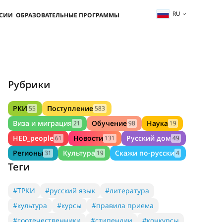
RU
ССИИ
ОБРАЗОВАТЕЛЬНЫЕ ПРОГРАММЫ
Рубрики
РКИ
Поступление
55
583
Виза и миграция
Обучение
Наука
21
98
19
HED_people
Новости
Русский дом
61
131
49
Регионы
Культура
Скажи по-русски
31
19
4
Теги
#ТРКИ
#русский язык
#литература
#культура
#курсы
#правила приема
#соотечественники
#стипендии
#конкурсы