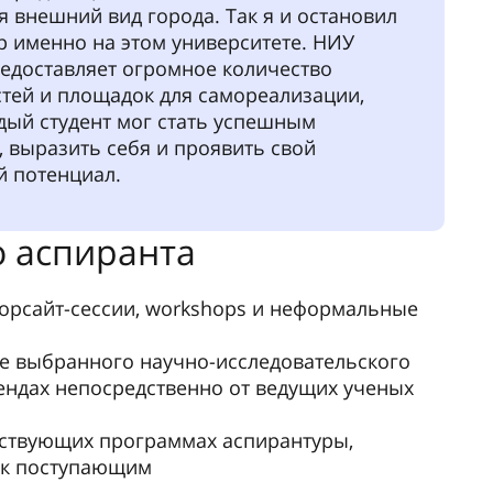
те Карлуш Жорже, выпускник НИУ
елГУ», профессор двух ведущих
иверситетов Анголы
 каждый студент-иностранец со мной
, что главная трудность обучения в
едостаточное знание языка. Однако
 русскими друзьями вскоре помогло мне
ь. Об университете у меня сложилось
печатление. Это действительно храм
е студенты получают хорошую
альную подготовку. В 2014 году я
отличием юридический институт, а
, будучи аспирантом, работал
ом кафедры конституционного и
дного права.