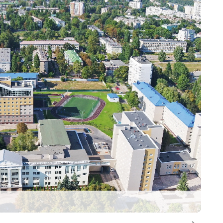
Следу
20
371
войных дипломов
программа высшего
образования
30
рамм СПО
ипломов
направлению «Биотехнология» с
манская филология» с университетом св.
я)
 Training для учителей начальных классов и
колы при поддержке программы Erasmus+
ия подготовки