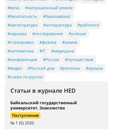
#виза
#миграционный режим
#безопасность
#бакалавриат
#магистратура
#аспирантура
#рейтинги
#карьера
#исследования
#учёные
#стажировки
#физика
#химия
#математика
#IT
#медицина
#конференция
#Россия
#путешествия
#видео
#Русский дом
#регионы
#музыка
#скажи по-русски
Статьи в журнале HED
Байкальский государственный
университет. Знакомство
Поступление
№ 1 (5) 2020