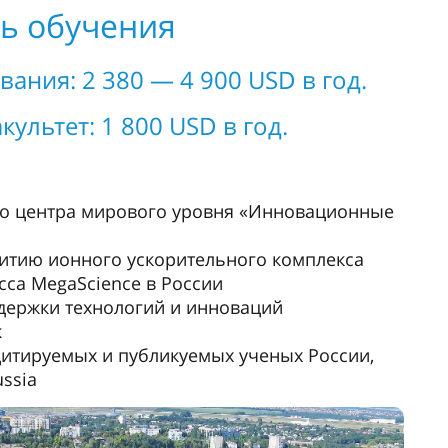
ь обучения
ния: 2 380 — 4 900 USD в год.
ультет: 1 800 USD в год.
го центра мирового уровня «Инновационные
витию ионного ускорительного комплекса
сса MegaScience в России
держки технологий и инноваций
к
цитируемых и публикуемых ученых России,
ssia
логии НИУ «БелГУ»