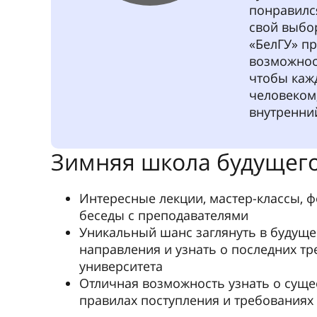
Ке
«Б
ун
Наверное,
согласится
России – н
общение с
его освоит
хорошее в
науки, гд
профессион
окончил с 
спустя год
ассистент
междунаро