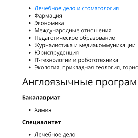
Фармация
Магистратура
Экология и природопользование
Экономика
Математика
Физика
Материаловедение и технологии мат
Ка
«Л
«Б
В Афганис
очень кач
«БелГУ» я 
вузе и Бел