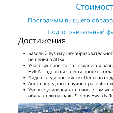
Стоимост
Программы высшего образова
Подготовительный фак
Достижения
Базовый вуз научно-образовательно
решения в АПК»
Участник проекта по созданию и раз
НИКА – одного из шести проектов кла
Лидер среди российских Центров под
Автор передовых научных разработо
Ученые университета в числе самых 
обладатели награды Scopus Awards Ru
BSU
В лаборатории института фармации, химии и био