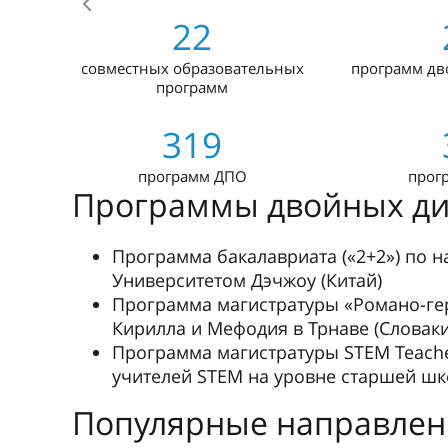
Лечебное дело и стоматология
Фармация
Экономика
Международные отношения
Педагогическое образование
Журналистика и медиакоммуникации
Юриспруденция
IT-технологии и робототехника
Экология, прикладная геология, горн
Англоязычные програ
Бакалавриат
Химия
Специалитет
Лечебное дело