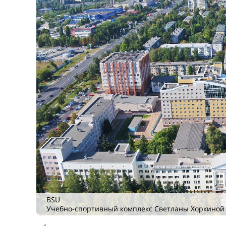
Предыдущее
22
совместных образовательных
программ д
программ
319
программ ДПО
прог
Программы двойных д
Программа бакалавриата («2+2») по 
Университетом Дэчжоу (Китай)
Программа магистратуры «Романо-гер
Кирилла и Мефодия в Трнаве (Словаки
Программа магистратуры STEM Teacher
учителей STEM на уровне старшей ш
Популярные направлен