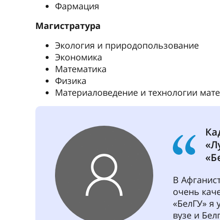
понравился
свой выбо
«БелГУ» п
возможнос
чтобы каж
человеком,
внутренни
Зимняя школа будущего
Интересные лекции, мастер-классы, 
беседы с преподавателями
Уникальный шанс заглянуть в будуще
направления и узнать о последних т
университета
Отличная возможность узнать о сущ
правилах поступления и требованиях