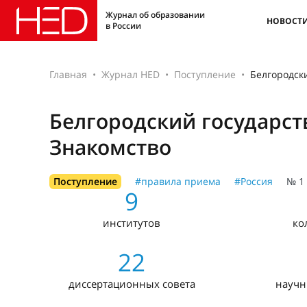
Журнал об образовании
НОВОСТ
в России
Главная
Журнал HED
Поступление
Белгородск
Белгородский государст
Знакомство
Поступление
#правила приема
#Россия
№ 1 
9
институтов
ко
22
диссертационных совета
науч