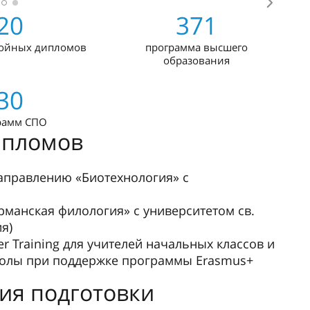
ое дело
ммы