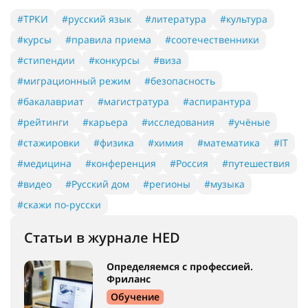
#ТРКИ
#русский язык
#литература
#культура
#курсы
#правила приема
#соотечественники
#стипендии
#конкурсы
#виза
#миграционный режим
#безопасность
#бакалавриат
#магистратура
#аспирантура
#рейтинги
#карьера
#исследования
#учёные
#стажировки
#физика
#химия
#математика
#IT
#медицина
#конференция
#Россия
#путешествия
#видео
#Русский дом
#регионы
#музыка
#скажи по-русски
Статьи в журнале HED
Определяемся с профессией.
Фриланс
Обучение