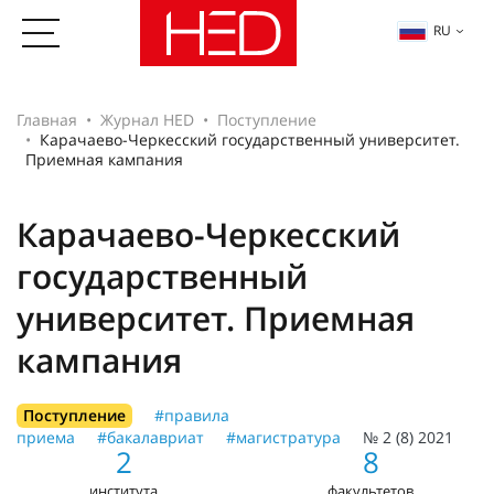
RU
Главная
Журнал HED
Поступление
Карачаево-Черкесский государственный университет.
Приемная кампания
Карачаево-Черкесский
государственный
университет. Приемная
кампания
Поступление
#правила
приема
#бакалавриат
#магистратура
№ 2 (8) 2021
2
8
института
факультетов