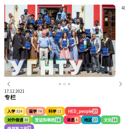
乌法国立石油技术大学国际冬季运动会
前一个
下
17.12.2021
专栏
入学
留学
科学
HED_people
324
74
12
27
对外俄语
签证和移民
消息
地区
文化
30
16
4
27
10
俄罗斯之家
7
标签
#安全
#本科
#硕士研究生
#博士
#排名
#物理
#化学
#俄语
#IT
#药品
#俄罗斯
#文学
#文化
#前苏联国家公民
#奖学金
#对外俄语考试
#培训班
#入学规则
#比赛
#签证
#移民制度
#职业规划
#研究
#学者们
#实习
#会议
#旅行
#地区
#音乐
#俄罗斯之家