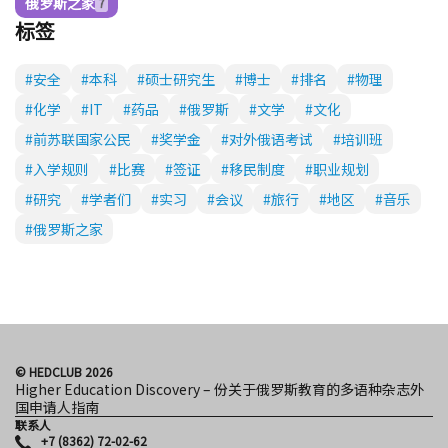
俄罗斯之家
7
标签
#安全
#本科
#硕士研究生
#博士
#排名
#物理
#化学
#IT
#药品
#俄罗斯
#文学
#文化
#前苏联国家公民
#奖学金
#对外俄语考试
#培训班
#入学规则
#比赛
#签证
#移民制度
#职业规划
#研究
#学者们
#实习
#会议
#旅行
#地区
#音乐
#俄罗斯之家
© HEDCLUB 2026
Higher Education Discovery – 份关于俄罗斯教育的多语种杂志外
国申请人指南
联系人
+7 (8362) 72-02-62