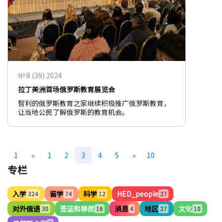
№ 8 (39) 2024
拉丁美洲首场俄罗斯教育展览会
智利的俄罗斯教育之家继续积极推广俄罗斯教育，
让当地公民了解俄罗斯的教育机会。
1
«
1
2
3
4
5
»
10
专栏
入学
留学
科学
HED_people
324
74
12
27
对外俄语
签证和移民
消息
地区
文化
30
16
4
27
10