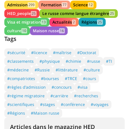
Admission
Formation
Science
299
77
12
HED_people
Le russe comme langue étrangère
25
25
Visa et migration
Actualités
Régions
13
2
25
culture
Maison russe
10
16
Tags
#sécurité
#licence
#maîtrise
#Doctorat
#classements
#physique
#chimie
#russe
#TI
#médecine
#Russie
#littérature
#culture
#compatriotes
#bourses
#TRCE
#cours
#règles d'admission
#concours
#visa
#régime migratoire
#carrière
#recherches
#scientifiques
#stages
#conférence
#voyages
#Régions
#Maison russe
Articles dans le magazine HED