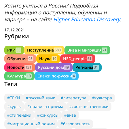
Хотите учиться в России? Подробная
информация о поступлении, обучении и
карьере
–
на сайте
Higher Education Discovery
.
17.12.2021
Рубрики
РКИ
Поступление
Виза и миграция
55
583
21
Обучение
Наука
HED_people
98
19
61
Новости
Русский дом
Регионы
131
49
31
Культура
Скажи по-русски
19
4
Теги
#ТРКИ
#русский язык
#литература
#культура
#курсы
#правила приема
#соотечественники
#стипендии
#конкурсы
#виза
#миграционный режим
#безопасность