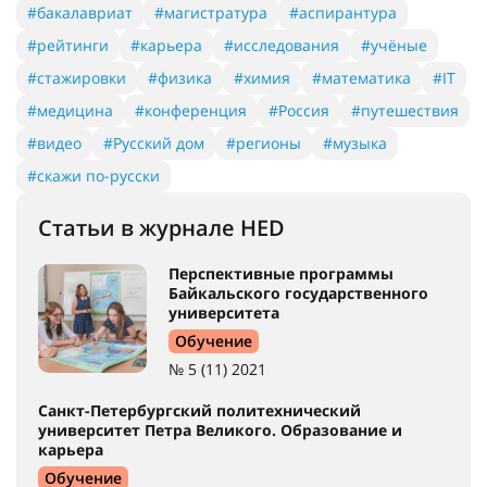
#бакалавриат
#магистратура
#аспирантура
#рейтинги
#карьера
#исследования
#учёные
#стажировки
#физика
#химия
#математика
#IT
#медицина
#конференция
#Россия
#путешествия
#видео
#Русский дом
#регионы
#музыка
#скажи по-русски
Статьи в журнале HED
Перспективные программы
Байкальского государственного
университета
Обучение
№ 5 (11) 2021
Санкт-Петербургский политехнический
университет Петра Великого. Образование и
карьера
Обучение